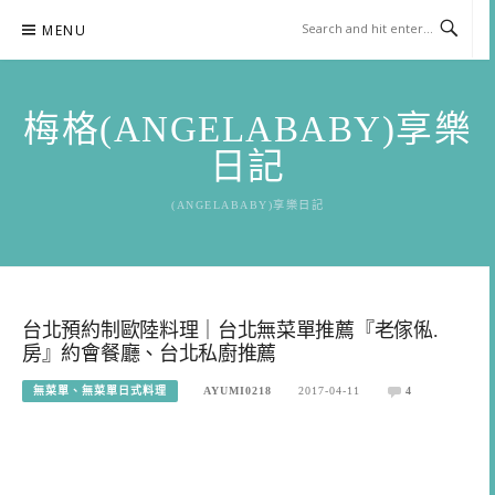
Skip
MENU
to
content
梅格(ANGELABABY)享樂
日記
(ANGELABABY)享樂日記
台北預約制歐陸料理｜台北無菜單推薦『老傢俬.
房』約會餐廳、台北私廚推薦
無菜單、無菜單日式料理
AYUMI0218
2017-04-11
4