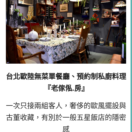
台北歐陸無菜單餐廳、預約制私廚料理
『老傢俬.房』
一次只接兩組客人，奢侈的歐風擺設與
古董收藏，有別於一般五星飯店的隱密
感