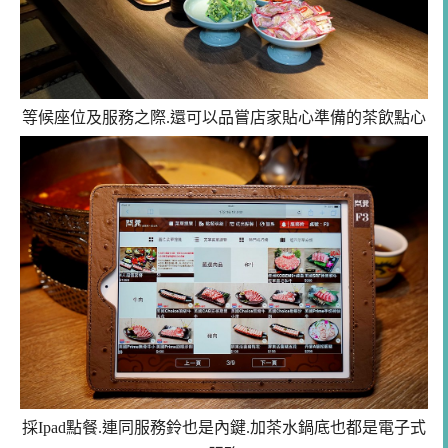
等候座位及服務之際.還可以品嘗店家貼心準備的茶飲點心
採Ipad點餐.連同服務鈴也是內鍵.加茶水鍋底也都是電子式