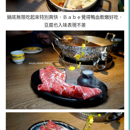
鍋底無限吃起來特別爽快．Ｂａｂｅ覺得鴨血軟嫩好吃．
豆腐也入味表現不差