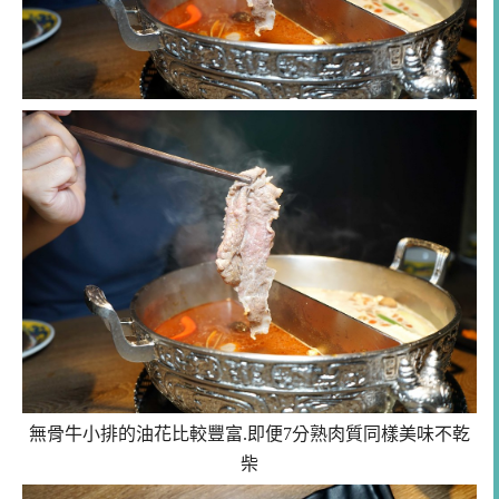
無骨牛小排的油花比較豐富.即便7分熟肉質同樣美味不乾
柴