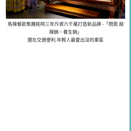
馬辣餐飲集團耗時三年斥資六千萬打造新品牌 -「問鼎 麻
辣鍋‧養生鍋」
選在交通便利.年輕人最愛出沒的東區