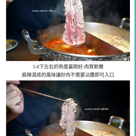
5-8下左右的熟度最剛好.肉質軟嫩
麻辣湯底的風味讓好肉不需要沾醬即可入口