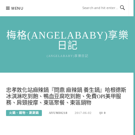
Skip
MENU
to
content
梅格(ANGELABABY)享樂
日記
(ANGELABABY)享樂日記
忠孝敦化站麻辣鍋『問鼎 麻辣鍋 養生鍋』哈根德斯
冰淇淋吃到飽、鴨血豆腐吃到飽、免費OPI美甲服
務、肩頸按摩、東區聚餐、東區鍋物
火鍋、鍋物、涮涮鍋
AYUMI0218
2017-06-02
0