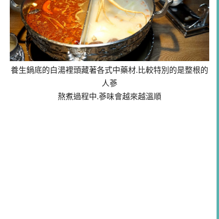
養生鍋底的白湯裡頭藏著各式中藥材.比較特別的是整根的
人蔘
熬煮過程中.蔘味會越來越溫順