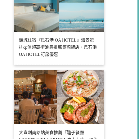
頭城住宿『烏石港 OA HOTEL』海景第一
排cp值超高衝浪最推薦景觀飯店、烏石港
OA HOTEL訂房優惠
大直劍南路站美食推薦『驢子餐廳