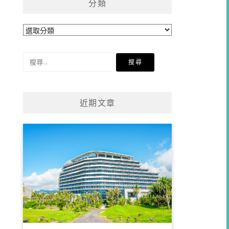
分類
分
類
搜
尋
關
鍵
近期文章
字: