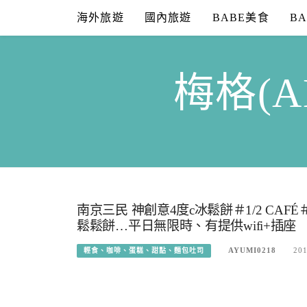
Skip
海外旅遊
國內旅遊
BABE美食
B
to
content
梅格(A
南京三民 神創意4度c冰鬆餅＃1/2 CA
鬆鬆餅…平日無限時、有提供wifi+插座
AYUMI0218
201
輕食、咖啡、蛋糕、甜點、麵包吐司