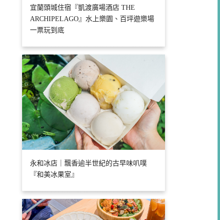
宜蘭頭城住宿『凱渡廣場酒店 THE
ARCHIPELAGO』水上樂園、百坪遊樂場
一票玩到底
永和冰店｜飄香逾半世紀的古早味叭噗
『和美冰果室』