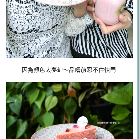
因為顏色太夢幻～品嚐前忍不住快門