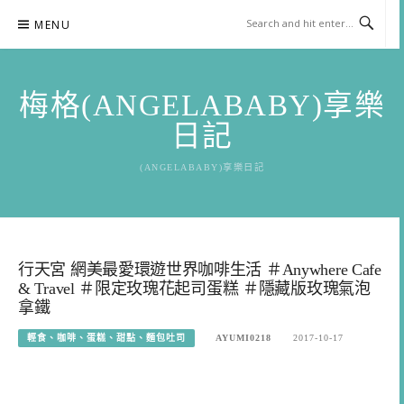
Skip
MENU
to
content
梅格(ANGELABABY)享樂
日記
(ANGELABABY)享樂日記
行天宮 網美最愛環遊世界咖啡生活 ＃Anywhere Cafe
& Travel ＃限定玫瑰花起司蛋糕 ＃隱藏版玫瑰氣泡
拿鐵
輕食、咖啡、蛋糕、甜點、麵包吐司
AYUMI0218
2017-10-17