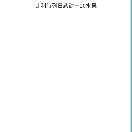
比利時列日鬆餅＋20水果