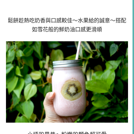
鬆餅趁熱吃奶香與口感較佳～水果給的誠意～搭配
如雪花般的鮮奶油口感更滑順