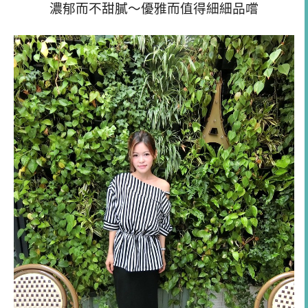
濃郁而不甜膩～優雅而值得細細品嚐