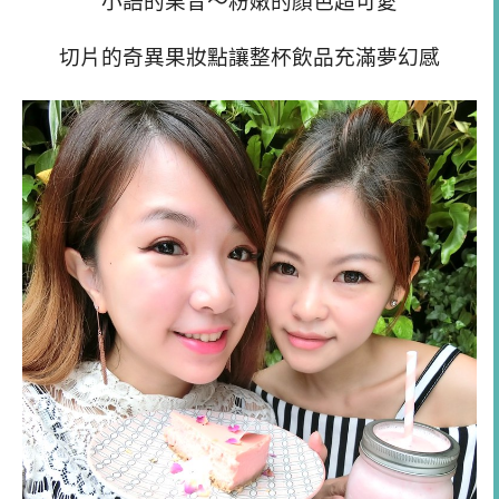
小語的果昔～粉嫩的顏色超可愛
切片的奇異果妝點讓整杯飲品充滿夢幻感