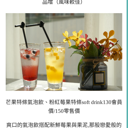
品嚐（風味較佳）
芒果特條氣泡飲、粉紅莓果特條soft drink130會員
價/150零售價
爽口的氣泡飲搭配新鮮莓果與果泥,那股戀愛般的