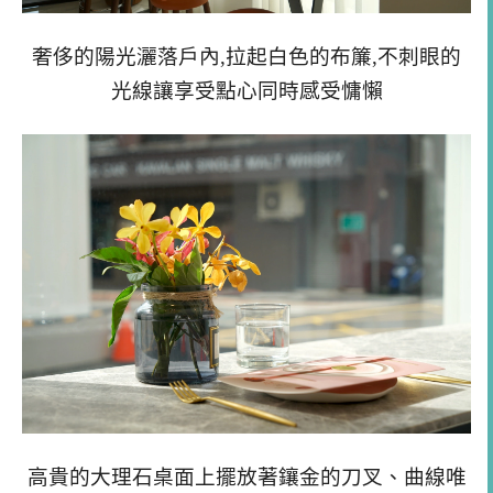
奢侈的陽光灑落戶內,拉起白色的布簾,不刺眼的
光線讓享受點心同時感受慵懶
高貴的大理石桌面上擺放著鑲金的刀叉、曲線唯