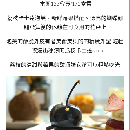
木蘭155會員/175零售
荔枝卡士達泡芙、新鮮莓果搭配、漂亮的蝴蝶翩
翩飛舞後的休憩在可食用的花朵上
泡芙的酥脆外皮有著美侖美奐的的精緻外型,輕輕
一咬爆出
冰涼的荔枝卡士達sauce
荔枝的清甜與莓果的酸溜讓女孩可以輕鬆吃光