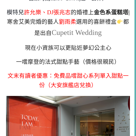
模特兒
許允樂、DJ張兆志
的婚禮上
金色系蛋糕塔|
寒舍艾美完婚的藝人
劉雨柔
選用的喜餅禮盒
都
Cupetit Wedding
是出自
現在小資族可以更貼近夢幻公主心
一嚐摩登的法式甜點手藝（價格很親民）
文末有讀者優惠：免費品嚐甜心系列單入甜點一
份（大安旗艦店兌換）