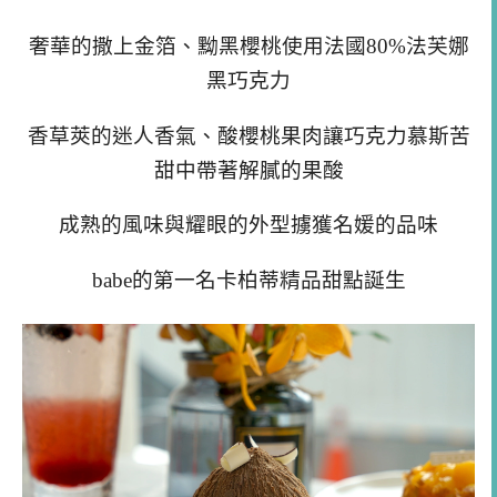
奢華的撒上金箔、黝黑櫻桃使用法國80%法芙娜
黑巧克力
香草莢的迷人香氣、酸櫻桃果肉讓巧克力慕斯苦
甜中帶著解膩的果酸
成熟的風味與耀眼的外型擄獲名媛的品味
babe的第一名卡柏蒂精品甜點誕生