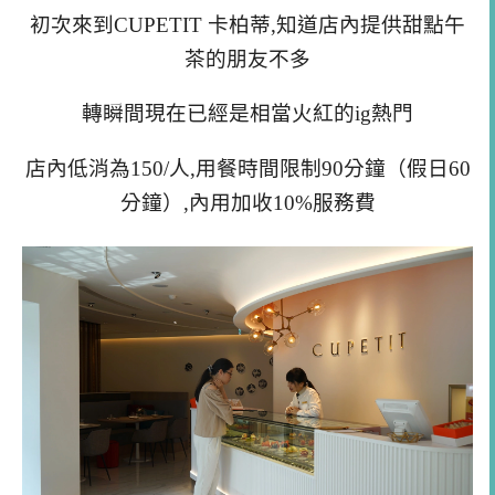
初次來到
CUPETIT 卡柏蒂,知道店內提供甜點午
茶的朋友不多
轉瞬間現在已經是相當火紅的ig熱門
店內低消為150/人,用餐時間限制90分鐘（假日60
分鐘）,
內用加收10%服務費