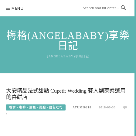
Skip
MENU
to
content
梅格(ANGELABABY)享樂
日記
(ANGELABABY)享樂日記
大安精品法式甜點 Cupetit Wedding 藝人劉雨柔選用
的喜餅店
輕食、咖啡、蛋糕、甜點、麵包吐司
AYUMI0218
2018-09-30
1