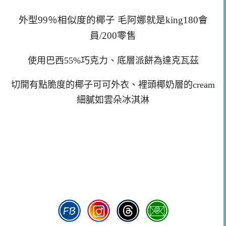
外型99％相似度的椰子 毛阿娜就是king180會
員/200零售
使用巴西55%巧克力、底層派餅為達克瓦茲
切開有點脆度的椰子可可外衣、裡頭椰奶層的cream
細膩如雲朵冰淇淋