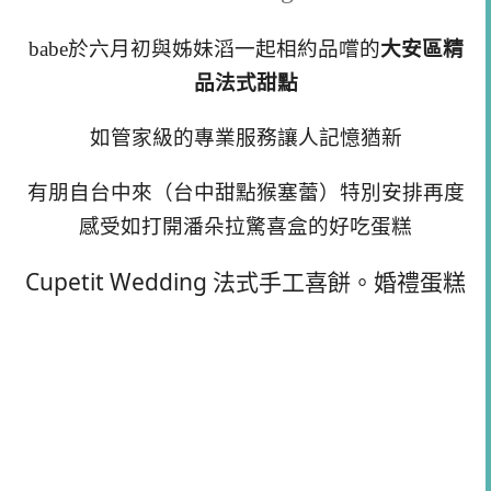
babe於六月初與姊妹滔一起相約品嚐的
大安區精
品法式甜點
如管家級的專業服務讓人記憶猶新
有朋自台中來（台中甜點猴塞蕾）特別安排再度
感受如打開潘朵拉驚喜盒的好吃蛋糕
Cupetit Wedding 法式手工喜餅。婚禮蛋糕