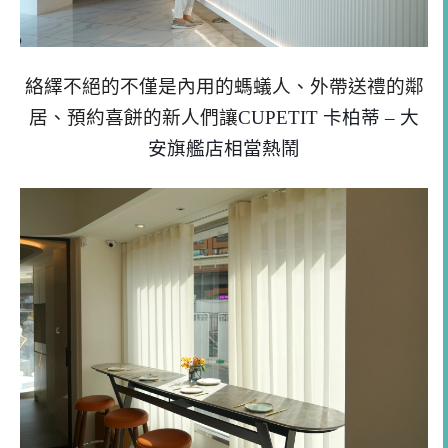
絡繹不絕的不僅是內用的螞蟻人、外帶送禮的鄰
居、預約喜餅的新人們讓
CUPETIT 卡柏蒂 – 大
安旗艦店相當熱鬧