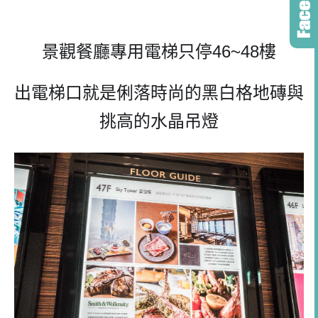
景觀餐廳專用電梯只停
46~48
樓
出電梯口就是俐落時尚的黑白格地磚與
挑高的水晶吊燈