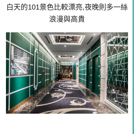
白天的
101
景色比較漂亮
,
夜晚則多一絲
浪漫與高貴