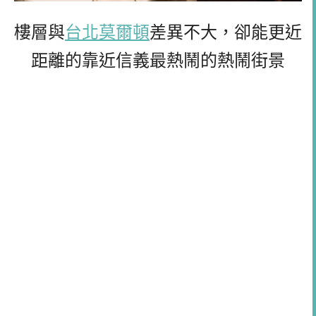
樓層與
台北莫爾頓
差異不大，卻能更近
距離的靠近信義最熱鬧的熱鬧街景