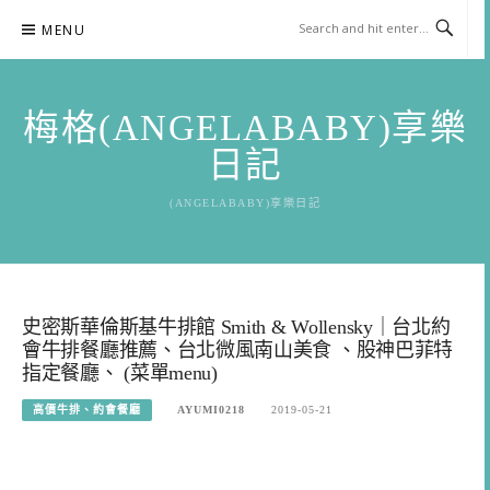
Skip
MENU
to
content
梅格(ANGELABABY)享樂
日記
(ANGELABABY)享樂日記
史密斯華倫斯基牛排館 Smith & Wollensky｜台北約
會牛排餐廳推薦、台北微風南山美食 、股神巴菲特
指定餐廳、 (菜單menu)
高價牛排、約會餐廳
AYUMI0218
2019-05-21