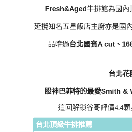
Fresh&Aged
牛排館為國內
延攬知名五星飯店主廚亦是國
品嚐過
台北國賓A cut、
台北花園
股神巴菲特的最愛
Smith 
這回解鎖谷哥評價4.4
台北頂級牛排推薦