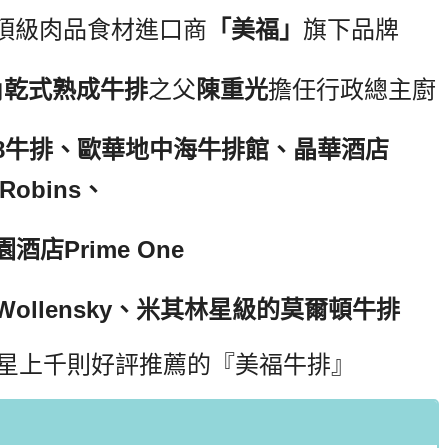
頂級肉品食材進口商
「美福」
旗下品牌
內
乾式熟成牛排
之父
陳重光
擔任行政總主廚
168牛排、歐華地中海牛排館、晶華酒店
Robins、
酒店Prime One
& Wollensky、米其林星級的莫爾頓牛排
顆星上千則好評推薦的『美福牛排』