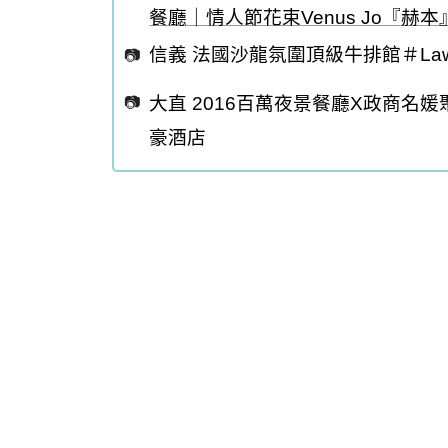
餐廳｜情人節花束Venus Jo『赫本
信義 法國沙龍氛圍頂級牛排館＃Lawry’s T
大直 2016百萬夜景餐廳X政商名媛聚會X
豪酒店