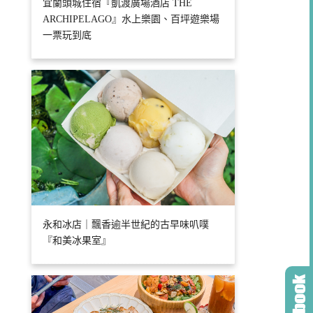
宜蘭頭城住宿『凱渡廣場酒店 THE
ARCHIPELAGO』水上樂園、百坪遊樂場
一票玩到底
永和冰店｜飄香逾半世紀的古早味叭噗
『和美冰果室』