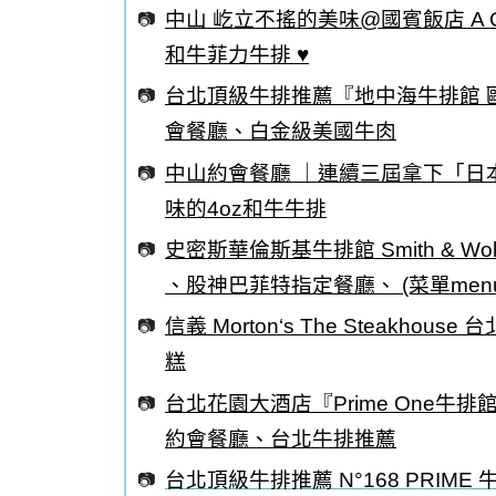
中山 屹立不搖的美味@國賓飯店 A Cu
和牛菲力牛排 ♥
台北頂級牛排推薦『地中海牛排館 
會餐廳、白金級美國牛肉
中山約會餐廳 ｜連續三屆拿下「日本和
味的4oz和牛牛排
史密斯華倫斯基牛排館 Smith & 
、股神巴菲特指定餐廳、 (菜單menu
信義 Morton‘s The Steakhou
糕
台北花園大酒店『Prime One
約會餐廳、台北牛排推薦
台北頂級牛排推薦 N°168 PRI