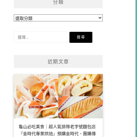
分類
分
類
搜
尋
關
鍵
近期文章
字:
龜山必吃美食｜超人氣排隊老字號麵包店
『金時代專業烘焙』預購金時代、團購傳