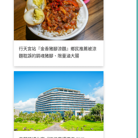
行天宮站『金香豬腳涼麵』鄉民推薦被涼
麵耽誤的銷魂豬腳、限量滷大腸