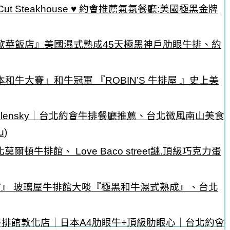
t Steakhouse ♥ 約會推薦氣氛餐廳:美國極黑金牌
歐華飯店』美國濕式熟成45天極黑神戶肋眼牛排、約
牛大賽」和牛冠軍 『ROBIN’S 牛排屋 』史上美
Wollensky｜台北約會牛排餐廳推薦、台北微風南山美食
)
se 台北莫爾頓牛排館、 Love Baco street謎.頂級巧克力蛋
牛排館』 玻璃屋牛排館大啖『極黑和牛濕式熟成』、台北
ME 牛排館敦化店｜日本A4肋眼牛+頂級肋眼心｜台北約會