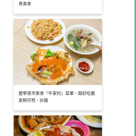
奇美食
遼寧夜市美食『牛家村』菜單、超好吃脆
皮蚵仔煎、炒飯