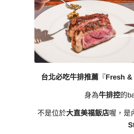
台北必吃牛排推薦
『
Fresh &
身為
牛排控
的b
不是位於
大直美福飯店
喔，是
S