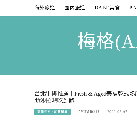
Skip
海外旅遊
國內旅遊
BABE美食
B
to
content
梅格(A
台北牛排推薦｜Fresh & Aged美
助沙拉吧吃到飽
AYUMI0218
2020-02-07
高價牛排、約會餐廳