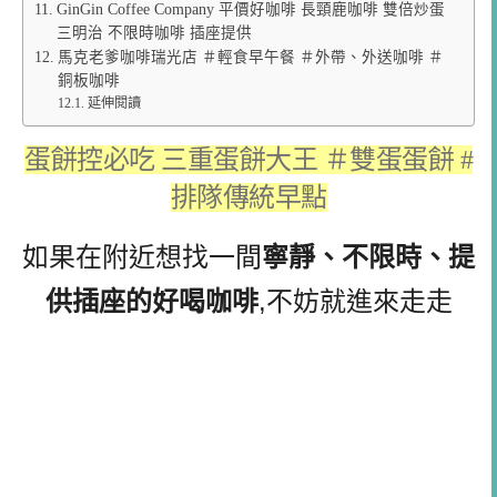
GinGin Coffee Company 平價好咖啡 長頸鹿咖啡 雙倍炒蛋
三明治 不限時咖啡 插座提供
馬克老爹咖啡瑞光店 ＃輕食早午餐 ＃外帶、外送咖啡 ＃
銅板咖啡
延伸閱讀
蛋餅控必吃 三重蛋餅大王 ＃雙蛋蛋餅 #
排隊傳統早點
如果在附近想找一間
寧靜、不限時、提
供插座的好喝咖啡
,不妨就進來走走