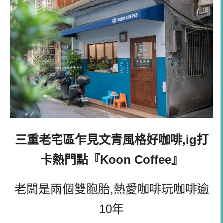
三重老宅區乍見文青風格好咖啡,ig打
卡熱門點『Koon Coffee』
老闆是兩個雙胞胎,熱愛咖啡玩咖啡逾
10年