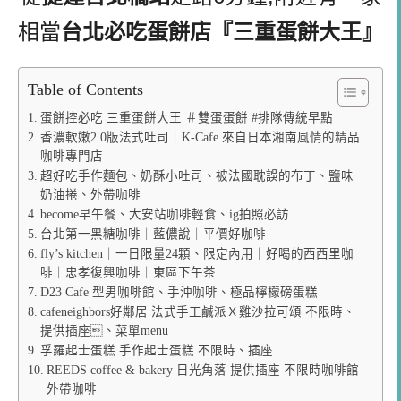
相當
台北必吃蛋餅店『三重蛋餅大王』
Table of Contents
蛋餅控必吃 三重蛋餅大王 ＃雙蛋蛋餅 #排隊傳統早點
香濃軟嫩2.0版法式吐司｜K-Cafe 來自日本湘南風情的精品
咖啡專門店
超好吃手作麵包、奶酥小吐司、被法國耽誤的布丁、鹽味
奶油捲、外帶咖啡
become早午餐、大安站咖啡輕食、ig拍照必訪
台北第一黑糖咖啡｜藍儂說｜平價好咖啡
fly’s kitchen｜一日限量24顆、限定內用｜好喝的西西里咖
啡｜忠孝復興咖啡｜東區下午茶
D23 Cafe 型男咖啡館、手沖咖啡、極品檸檬磅蛋糕
cafeneighbors好鄰居 法式手工鹹派Ｘ雞沙拉可頌 不限時、
提供插座、菜單menu
孚羅起士蛋糕 手作起士蛋糕 不限時、插座
REEDS coffee & bakery 日光角落 提供插座 不限時咖啡館
外帶咖啡