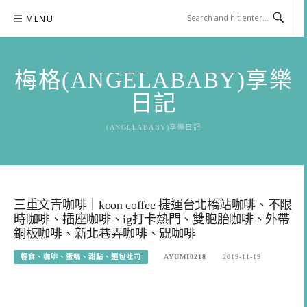
Skip
MENU
to
content
梅格(ANGELABABY)享樂
日記
(ANGELABABY)享樂日記
三重文青咖啡｜koon coffee 捷運台北橋站咖啡、不限
時咖啡、插座咖啡、ig打卡熱門、雙胞胎咖啡、外帶
銅板咖啡、新北巷弄咖啡、㒭咖啡
輕食、咖啡、蛋糕、甜點、麵包吐司
AYUMI0218
2019-11-19