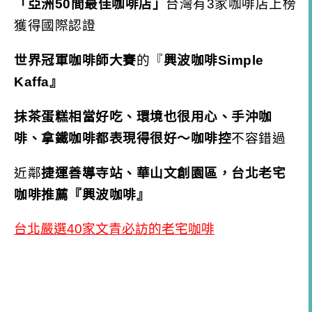
「亞洲50間最佳咖啡店」
台灣有3家咖啡店上榜
獲得國際認證
世界冠軍咖啡師大賽
的『
興波咖啡
Simple
Kaffa』
抹茶蛋糕相當好吃、環境也很用心、手沖咖
啡、拿鐵咖啡都表現得很好～咖啡控
不容錯過
近鄰
捷運善導寺站、
華山文創園區，台北老宅
咖啡推薦『興波咖啡』
台北嚴選40家文青必訪的老宅咖啡