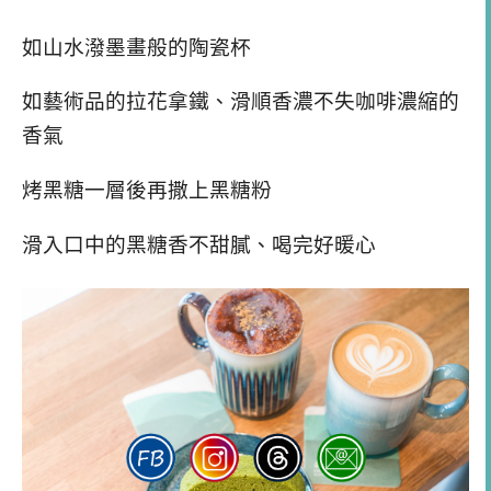
如山水潑墨畫般的陶瓷杯
如藝術品的拉花拿鐵、滑順香濃不失咖啡濃縮的
香氣
烤黑糖一層後再撒上黑糖粉
滑入口中的黑糖香不甜膩、喝完好暖心