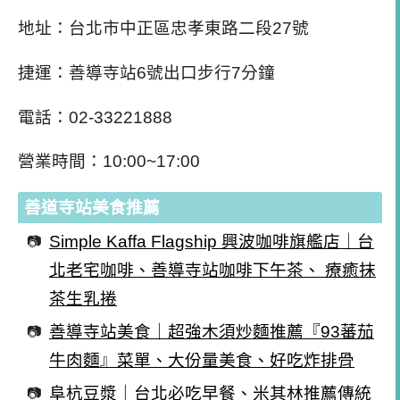
地址：台北市中正區忠孝東路二段27號
捷運：善導寺站6號出口步行7分鐘
電話：02-33221888
營業時間：10:00~17:00
善道寺站美食推薦
Simple Kaffa Flagship 興波咖啡旗艦店｜台
北老宅咖啡、善導寺站咖啡下午茶、 療癒抹
茶生乳捲
善導寺站美食｜超強木須炒麵推薦『93蕃茄
牛肉麵』菜單、大份量美食、好吃炸排骨
阜杭豆漿｜台北必吃早餐、米其林推薦傳統