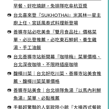
早餐、好吃燒餅，免排隊吃阜杭豆漿
台北喜來登『SUKHOTHAI』米其林一星主
廚上任、宮廷風泰式料理新登場
善導寺站必吃美食『雙月食品社』價格菜
單、必比登推薦，必吃東石鮮蚵、養生雞
湯、手工油飯
台北善導寺站新開幕『咖啡梅』菜單價格、
台北深夜咖啡、不限時插座咖啡
馥樺川菜｜台北好吃川菜、善導寺站美食推
薦、馥樺川菜菜單價格
善導寺站美食｜台北排隊魚湯『以馬內利鮮
魚湯』菜單、必點推薦
手藝超驚豔的人氣歐陸小館『大嗑西式餐館