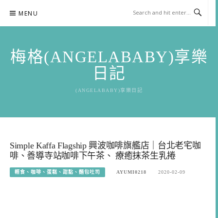
Skip
MENU
to
content
梅格(ANGELABABY)享樂
日記
(ANGELABABY)享樂日記
Simple Kaffa Flagship 興波咖啡旗艦店｜台北老宅咖
啡、善導寺站咖啡下午茶、 療癒抹茶生乳捲
輕食、咖啡、蛋糕、甜點、麵包吐司
AYUMI0218
2020-02-09