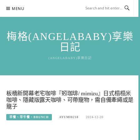
Skip
MENU
to
content
梅格(ANGELABABY)享樂
日記
(ANGELABABY)享樂日記
板橋新開幕老宅咖啡『蚓珈琲/ mimizu』日式榻榻米
咖啡、隱藏版露天咖啡、可帶寵物，需自備牽繩或是
籠子
早餐、早午餐、BRUNCH
AYUMI0218
2024-12-20