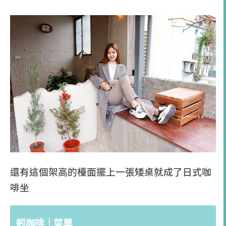
還有這個架高的檯面擺上一張矮桌就成了日式咖
啡坐
蚓咖啡｜菜單