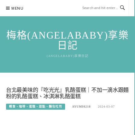
Skip
MENU
to
content
梅格(ANGELABABY)享樂
日記
(ANGELABABY)享樂日記
台北最美味的『吃光光』乳酪蛋糕｜不加一滴水跟麵
粉的乳酪蛋糕、冰淇淋乳酪蛋糕
輕食、咖啡、蛋糕、甜點、麵包吐司
AYUMI0218
2024-03-07