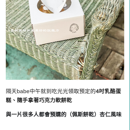
隔天babe中午就到吃光光領取預定的
4吋乳酪蛋
糕、隨手拿著巧克力軟餅乾
與一片很多人都會預購的（佩斯餅乾）杏仁風味