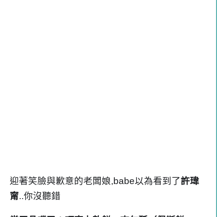
迎著笑臉與歉意的老闆娘,babe以為看到了
許瑋
甯
..你沒聽錯