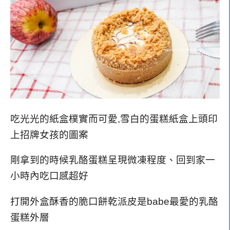
吃光光的紙盒
樸實而可愛,雪白的蛋糕紙盒上頭印
上招牌女孩的圖案
剛拿到的時候乳酪蛋糕呈現微凍程度、回到家一
小時內吃口感超好
打開外盒酥香的脆口餅乾派皮是babe最愛的乳酪
蛋糕外層