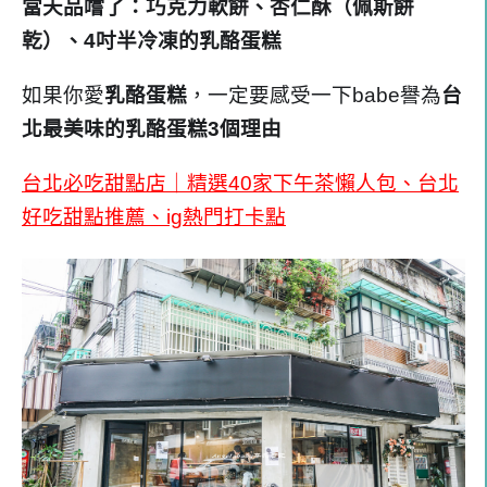
當天品嚐了：巧克力軟餅、杏仁酥（佩斯餅
乾）、4吋半冷凍的乳酪蛋糕
如果你愛
乳酪蛋糕
，一定要感受一下babe譽為
台
北最美味的乳酪蛋糕3個
理由
台北必吃甜點店｜精選40家下午茶懶人包、台北
好吃甜點推薦、ig熱門打卡點