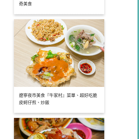
奇美食
遼寧夜市美食『牛家村』菜單、超好吃脆
皮蚵仔煎、炒飯