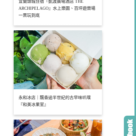
宜蘭頭城住宿『凱渡廣場酒店 THE
ARCHIPELAGO』水上樂園、百坪遊樂場
一票玩到底
永和冰店｜飄香逾半世紀的古早味叭噗
『和美冰果室』