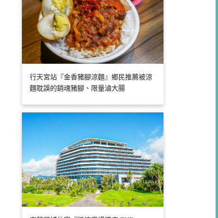
行天宮站『金香豬腳涼麵』鄉民推薦被涼
麵耽誤的銷魂豬腳、限量滷大腸