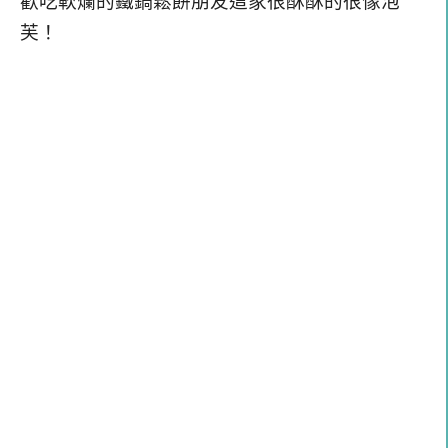
歡吃軟爛的鐵鍋鬆餅朋友這家很酥酥的很像泡
芙！