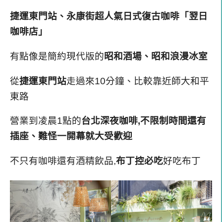
捷運東門站、永康街超人氣日式復古咖啡「翌日
咖啡店」
有點像是簡約現代版的
昭和酒場、
昭和浪漫冰室
從
捷運東門站
走過來10分鐘、比較靠近師大和平
東路
營業到凌晨1點的
台北深夜咖啡,不限制時間還有
插座、難怪一開幕就大受歡迎
不只有咖啡還有酒精飲品,
布丁控必吃
好吃布丁