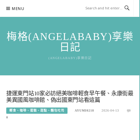
Skip
MENU
to
content
梅格(ANGELABABY)享樂
日記
(ANGELABABY)享樂日記
捷運東門站10家必訪絕美咖啡輕食早午餐、永康街最
美異國風咖啡館、偽出國東門站看這篇
輕食、咖啡、蛋糕、甜點、麵包吐司
AYUMI0218
2026-04-13
0