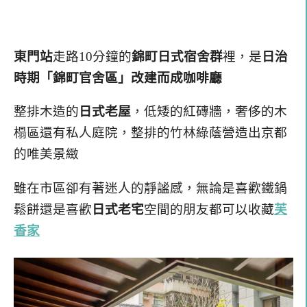
東門站
走路10分鐘的
錦町日式宿舍群
裡，是
日治
時期「錦町官舍區」改建而成咖啡廳
整排木造的
日式老屋
，低矮的紅磚牆，奢侈的木
榻區還有私人庭院，整排的竹林綠蔭營造出京都
的唯美景緻
雖在市區卻有著迷人的靜謐感，無論是喜歡鐵鍋
鬆餅還是喜歡
日式老宅
空間的朋友都可以收藏
芙
香家