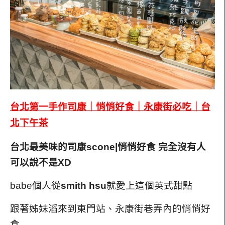
台北第一手作司康｜悄悄好食｜永康街必吃｜台
北下午茶
台北最美味的司康scone|
悄悄好食
完全沒有人
可以說不是XD
babe個人從
smith hsu
就愛上這個英式甜點
跟著姊妹滔來到
東門站、永康街
巷弄內的
悄悄好
食