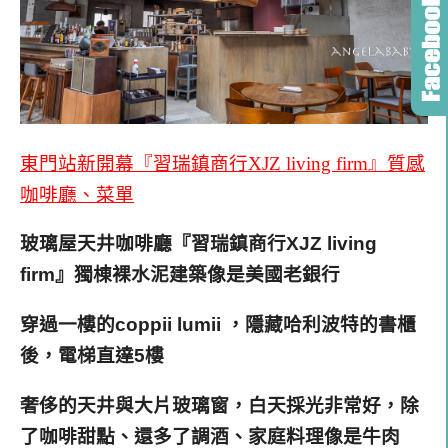
東門站新開幕『習瑞鎮商行XJZ living firm』質感
咖啡廳、菜單
玻璃屋天井咖啡廳『習瑞鎮商行XJZ living
firm』獨棟裸水泥建築像是美國老銀行
穿過一樓的coppii lumii ，
隱藏哈利波特的書櫃
後，電梯直達5樓
奢侈的天井與大片玻璃窗，白天採光非常好，除
了咖啡甜點、還多了調酒、家庭料理像是牛肉