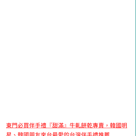
東門必買伴手禮『甜滿』牛軋餅乾專賣，韓國明
星、韓國朋友來台最愛的台灣伴手禮推薦