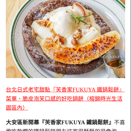
台北日式老宅甜點『芙香家FUKUYA 鐵鍋鬆餅』
菜單、脆皮泡芙口感的好吃鍋餅（榕錦時光生活
園區內）
大安區新開幕『芙香家FUKUYA 鐵鍋鬆餅』
不喜