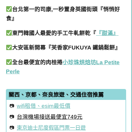
台北第一的司康,一秒置身英國街頭『悄悄好
食』
東門韓國人最愛的手工牛軋餅乾『
『甜滿』
大安區新開幕『芙香家FUKUYA 鐵鍋鬆餅』
全台最便宜的肉桂捲
小珍珠烘焙坊La Petite
Perle
關西、京都、奈良旅遊、交通住宿推薦
wifi租借、esim最低價
台灣機場接送最便宜749元
東京迪士尼度假區門票一日遊