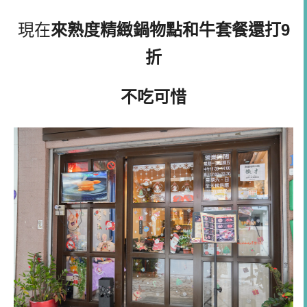
現在
來熟度精緻鍋物點和牛套餐還打9
折
不吃可惜