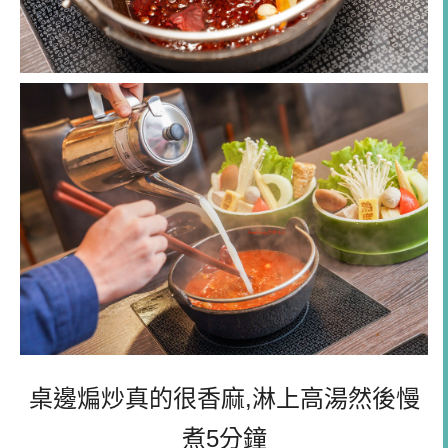
桌邊煸炒真的很香麻,淋上高湯然後慢
煮5分鐘