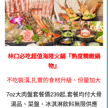
林口必吃超值海陸火鍋
『熟度精緻鍋
物』
不吃裝潢,扎實的食材升級、份量加大
7oz大肉盤套餐價239起,
套餐均付大骨
湯品、菜盤、冰淇淋飲料無限供應