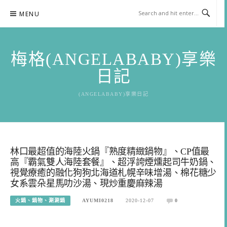
Skip
MENU
to
content
梅格(ANGELABABY)享樂
日記
(ANGELABABY)享樂日記
林口最超值的海陸火鍋『熟度精緻鍋物』、CP值最
高『霸氣雙人海陸套餐』、超浮誇煙燻起司牛奶鍋、
視覺療癒的融化狗狗北海道札幌辛味增湯、棉花糖少
女系雲朵星馬叻沙湯、現炒重慶麻辣湯
火鍋、鍋物、涮涮鍋
AYUMI0218
2020-12-07
0