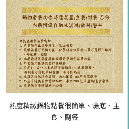
熟度精緻鍋物點餐很簡單、湯底、主
食、副餐