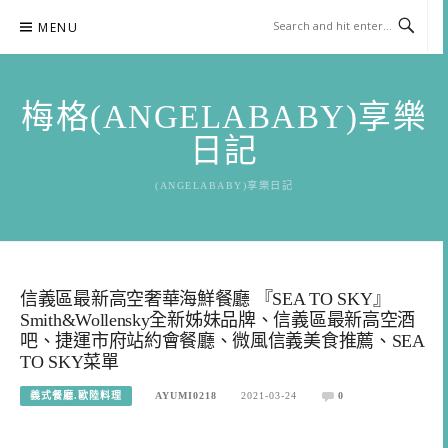
Skip
MENU
to
content
梅格(ANGELABABY)享樂
日記
(ANGELABABY)享樂日記
信義區最新高空奢華海鮮餐廳 『SEA TO SKY』
Smith&Wollensky全新姊妹品牌、信義區最新高空酒
吧、捷運市府站約會餐廳、微風信義美食推薦、SEA
TO SKY菜單
義式餐廳.歐陸料理
AYUMI0218
2021-03-24
0