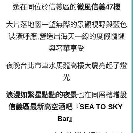
選在同位於信義區的
微風信義
47
樓
大片落地窗一望無際的景觀視野與藍色
裝潢呼應,
營造出海天一線的度假慵懶
與奢華享受
夜晚台
北市
車水馬龍高樓大廈亮起了燈
光
浪漫如繁星點點的夜景
也在同層樓增設
信義區最新高空酒吧
『
SEA TO SKY 
Bar』