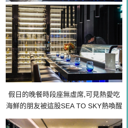
假日的晚餐時段座無虛席,可見熱愛吃
海鮮的朋友被這股SEA TO SKY熱喚醒