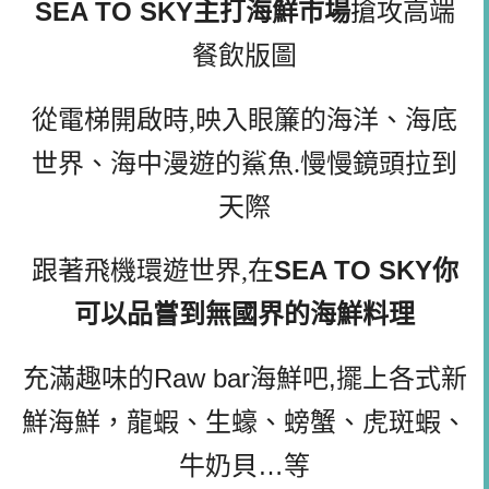
SEA TO SKY
主打海鮮市場
搶攻高端
餐飲版圖
從電梯開啟時,映入眼簾的海洋、海底
世界、海中漫遊的鯊魚.慢慢鏡頭拉到
天際
SEA TO SKY你
跟著飛機環遊世界,在
可以品嘗到無國界的海鮮料理
充滿趣味的Raw bar
海鮮吧,擺上
各式新
鮮海鮮，龍蝦、生蠔、螃蟹、虎斑蝦、
牛奶貝
…
等