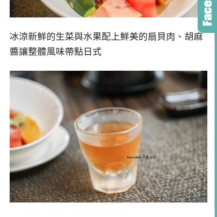
冰涼新鮮的生菜與水果配上鮮美的扇貝肉、胡麻
醬讓整體風味帶點日式