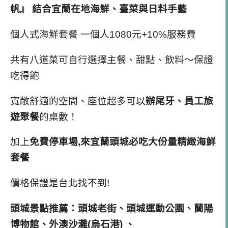
帆』 結合宜蘭在地海鮮、臺菜與日料手藝
個人式海鮮套餐 一個人1080元+10%服務費
共有八道菜可自行選擇主餐、甜點、飲料～保證
吃得飽
寬敞舒適的空間、座位超多可以
辦尾牙、員工旅
遊聚餐
的桌數！
加上
免費停車場,來宜蘭頭城必吃大份量精緻海鮮
套餐
價格保證是台北找不到!
頭城景點推薦：頭城老街、頭城運動公園、蘭陽
博物館、外澳沙灘(烏石港) 、