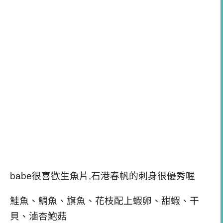
babe很喜歡生魚片,石港春帆的刺身很優秀喔
鮭魚、鯛魚、旗魚、花枝配上蝦卵、甜蝦、干
貝、滷杏鮑菇