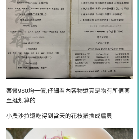
套餐980均一價,仔細看內容物還真是物有所值甚
至挺划算的
小農沙拉還吃得到當天的花枝鬚換成扇貝