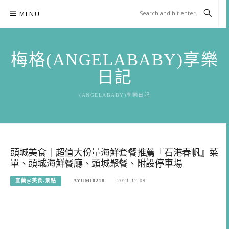
Skip
MENU
to
content
梅格(ANGELABABY)享樂
日記
(ANGELABABY)享樂日記
頭城美食｜超值大份量海鮮套餐推薦『石港春帆』菜
單、頭城海鮮餐廳、頭城聚餐、附設停車場
宜蘭@美食.景點
AYUMI0218
2021-12-09