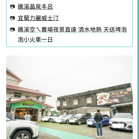
礁溪晶泉丰呂
宜蘭力麗威士汀
礁溪空ㄟ農場夜景直達 清水地熱 天送埤泡
泡小火車一日