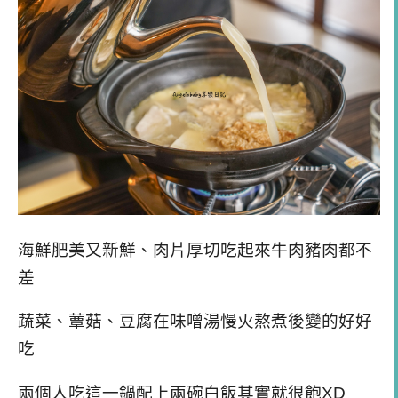
海鮮肥美又新鮮、肉片厚切吃起來牛肉豬肉都不
差
蔬菜、蕈菇、豆腐在味噌湯慢火熬煮後變的好好
吃
兩個人吃這一鍋配上兩碗白飯其實就很飽XD