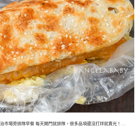
民治市場旁排隊早餐 每天開門就排隊，很多品項還沒打烊就賣光！…