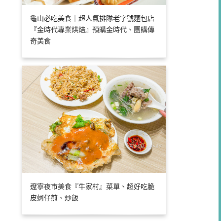
龜山必吃美食｜超人氣排隊老字號麵包店
『金時代專業烘焙』預購金時代、團購傳
奇美食
遼寧夜市美食『牛家村』菜單、超好吃脆
皮蚵仔煎、炒飯