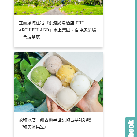
宜蘭頭城住宿『凱渡廣場酒店 THE
ARCHIPELAGO』水上樂園、百坪遊樂場
一票玩到底
永和冰店｜飄香逾半世紀的古早味叭噗
『和美冰果室』