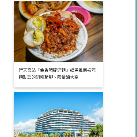
行天宮站『金香豬腳涼麵』鄉民推薦被涼
麵耽誤的銷魂豬腳、限量滷大腸