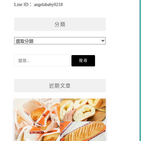
Line ID： angelababy0218
分類
分
類
搜
尋
關
鍵
近期文章
字: