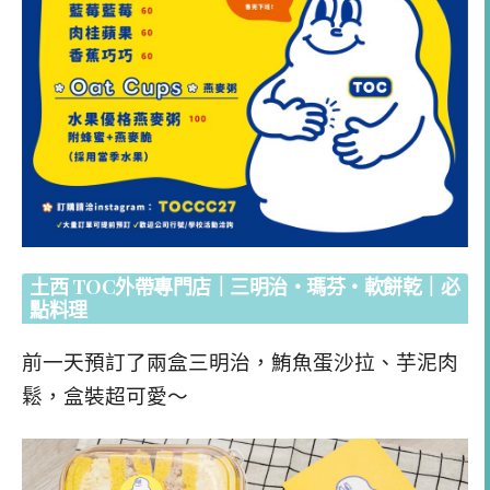
土西 TOC外帶專門店｜三明治・瑪芬・軟餅乾｜必
點料理
前一天預訂了兩盒三明治，鮪魚蛋沙拉、芋泥肉
鬆，盒裝超可愛～