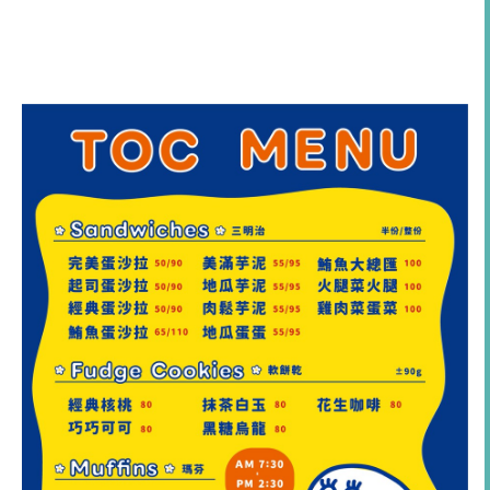
土西 TOC外帶專門店｜三明治・瑪芬・軟餅乾｜
菜單