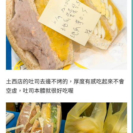
土西店的吐司去邊不烤的，厚度有感吃起來不會
空虛，吐司本體就很好吃喔