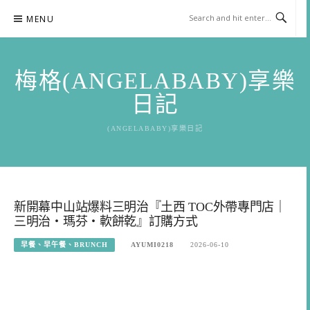
Skip
MENU
to
content
梅格(ANGELABABY)享樂
日記
(ANGELABABY)享樂日記
新開幕中山站爆料三明治『土西 TOC外帶專門店｜
三明治・瑪芬・軟餅乾』訂購方式
早餐、早午餐、BRUNCH
AYUMI0218
2026-06-10