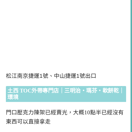
松江南京捷運1號、中山捷運1號出口
土西 TOC外帶專門店｜三明治・瑪芬・軟餅乾｜
環境
門口壓克力陳架已經賣光，大概10點半已經沒有
東西可以直接拿走