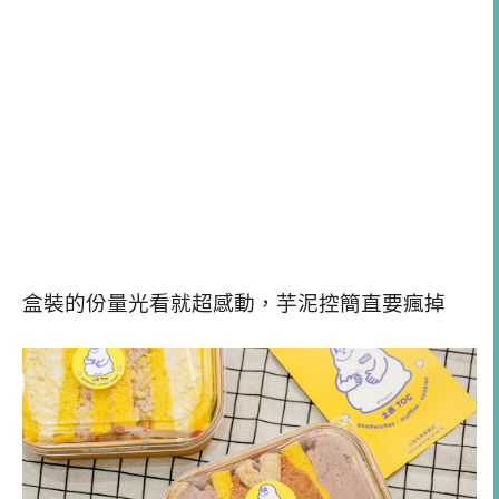
盒裝的份量光看就超感動，芋泥控簡直要瘋掉