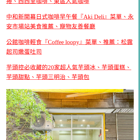
捲、西西里咖啡、東區人氣咖啡
中和新開幕日式咖啡早午餐『Aki Deli』菜單、永
安市場站美食推薦、寵物友善餐廳
公館咖啡輕食『Coffee loopy』菜單、推薦：松露
起司嫩蛋吐司
芋頭控必收藏的20家超人氣芋頭冰、芋頭蛋糕、
芋頭甜點、芋頭三明治、芋頭包