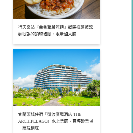
行天宮站『金香豬腳涼麵』鄉民推薦被涼
麵耽誤的銷魂豬腳、限量滷大腸
宜蘭頭城住宿『凱渡廣場酒店 THE
ARCHIPELAGO』水上樂園、百坪遊樂場
一票玩到底