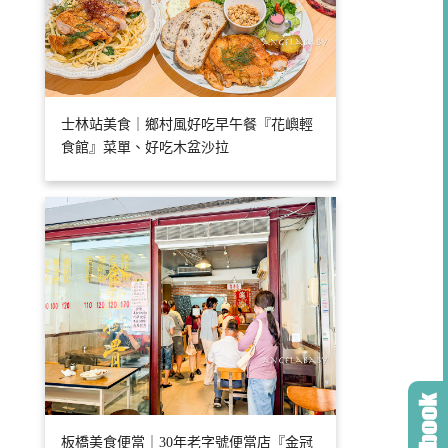
士林站美食｜鄉村風好吃早午餐『花嶼輕
食館』菜單、好吃木盆沙拉
板橋美食便當｜30年老字號便當店『金冠