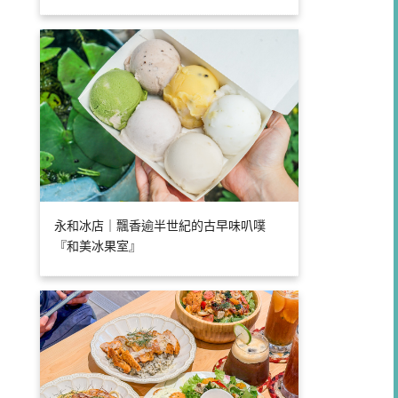
永和冰店｜飄香逾半世紀的古早味叭噗
『和美冰果室』