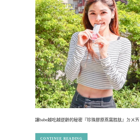
讓babe越吃越逆齡的秘密『珍珠膠原燕窩胜肽』ㄉㄨ
CONTINUE READING