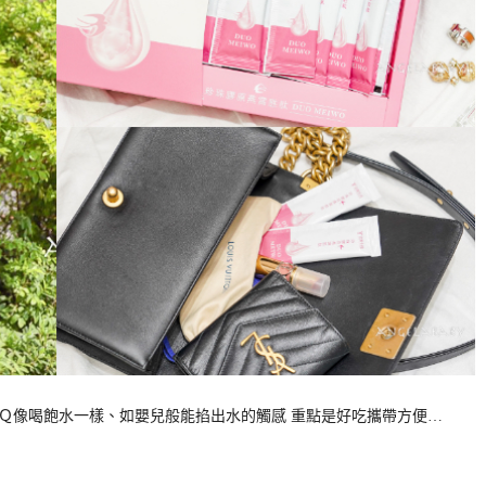
ㄞＱ像喝飽水一樣、如嬰兒般能掐出水的觸感 重點是好吃攜帶方便…