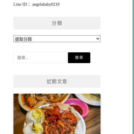
Line ID： angelababy0218
分類
分
類
搜
尋
關
鍵
近期文章
字: