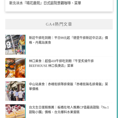
新北淡水『晴花鹿苑』日式庭院景觀咖啡、菜單
GA4熱門文章
新莊牛排吃到飽｜平日99元起『德堡牛排新莊中正店』價
格、丹鳳站美食
林口美食｜超值418牛排吃到飽『牛室炙燒牛排
BEEFHOUSE 林口長庚店』菜單
中山站美食｜赤峰街排隊排骨飯『赤峰街無名排骨飯』菜
單價格
台北生日蛋糕推薦｜板橋在地人推薦CP值最高甜點『No.1
甜點小舖』價格、台北爆料水果蛋糕