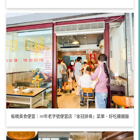
板橋美食便當｜30年老字號便當店『金冠排骨』菜單、好吃雞腿飯