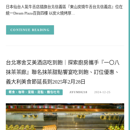
日本仙台人氣牛舌店插旗台北信義區『東山炭燒牛舌台北信義店』位在
統一Dream Plaza百貨四樓 以炭火燒烤厚…
CONTINUE READING
台北寒舍艾美酒店吃到飽｜探索廚房攜手『一〇八
抹茶茶廊』聯名抹茶甜點饗宴吃到飽、訂位優惠、
義大利美食節延長到2025年2月28日
輕食、咖啡、蛋糕、甜點、麵包吐司
AYUMI0218
2024-12-25