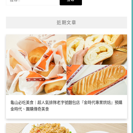
尋
關
鍵
近期文章
字:
龜山必吃美食｜超人氣排隊老字號麵包店『金時代專業烘焙』預購
金時代、團購傳奇美食