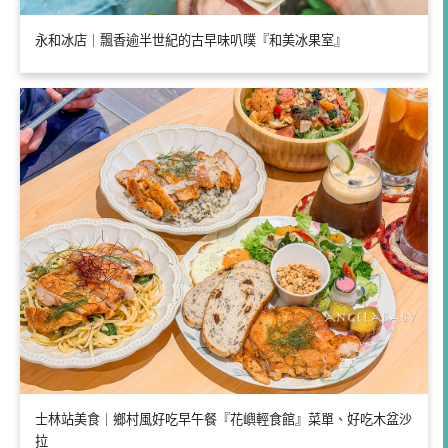
永和冰店｜飄香逾半世紀的古早味叭噗『和美冰果室』
士林站美食｜鄉村風好吃早午餐『花嶼輕食館』菜單、好吃木盆沙
拉