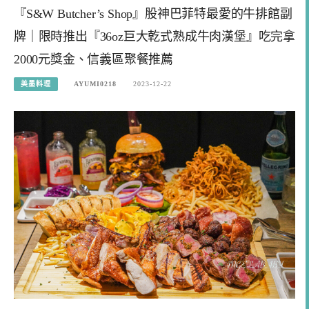
『S&W Butcher’s Shop』股神巴菲特最愛的牛排館副
牌｜限時推出『36oz巨大乾式熟成牛肉漢堡』吃完拿
2000元獎金、信義區聚餐推薦
美墨料理
AYUMI0218
2023-12-22