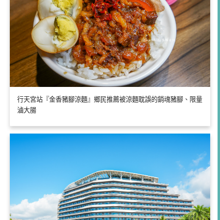
行天宮站『金香豬腳涼麵』鄉民推薦被涼麵耽誤的銷魂豬腳、限量
滷大腸