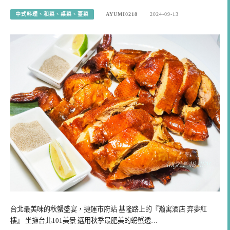
中式料理、和菜、桌菜、臺菜
AYUMI0218
2024-09-13
台北最美味的秋蟹盛宴，捷運市府站 基隆路上的『瀚寓酒店 弈夢紅
樓』 坐擁台北101美景 選用秋季最肥美的螃蟹透…