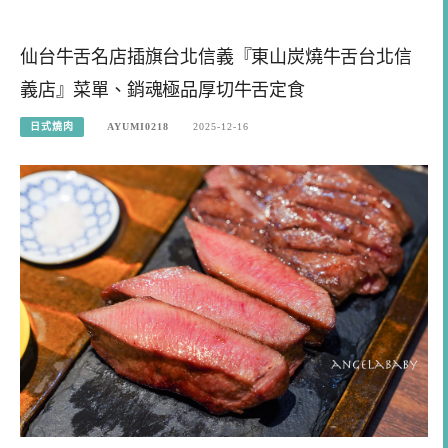
仙台牛舌名店插旗台北信義『東山炭燒牛舌台北信
義店』菜單、銷魂極品厚切牛舌定食
日式燒肉
AYUMI0218
2025-12-16