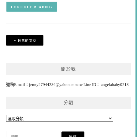
CONTINUE READING
文
較舊的文章
章
導
覽
關於我
邀稿E-mail：
jenny27944236@yahoo.com.tw
Line ID： angelababy0218
分類
分
類
搜