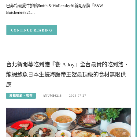
巴菲特最愛牛排館Smith & Wollensky全新副品牌『S&W
Butcher&#821…
CONTINUE READING
台北新開幕吃到飽『饗 A Joy』全台最貴的吃到飽、
龍蝦鮑魚日本生蠔海膽帝王蟹最頂級的食材無限供
應
景觀餐廳、咖啡
AYUMI0218
2023-07-27