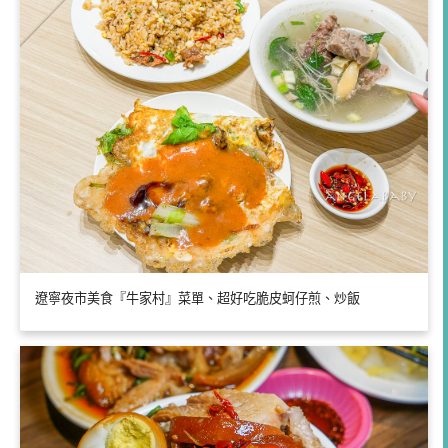
遼寧夜市美食『牛家村』菜單、超好吃脆皮蚵仔煎、炒飯