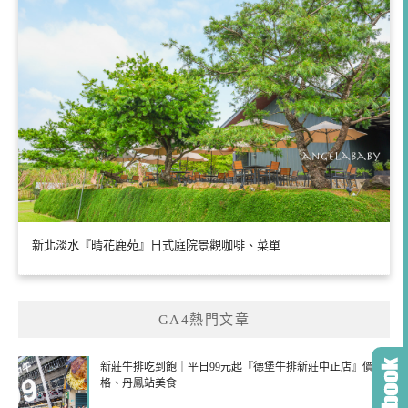
新北淡水『晴花鹿苑』日式庭院景觀咖啡、菜單
GA4熱門文章
新莊牛排吃到飽｜平日99元起『德堡牛排新莊中正店』價
格、丹鳳站美食