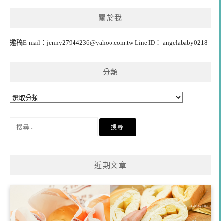
關於我
邀稿E-mail：
jenny27944236@yahoo.com.tw
Line ID： angelababy0218
分類
分
類
搜
尋
關
鍵
近期文章
字: