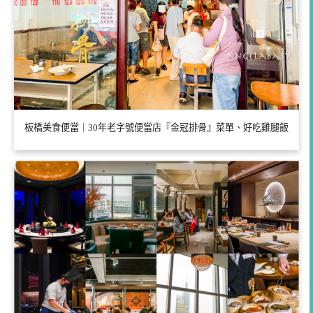
板橋美食便當｜30年老字號便當店『金冠排骨』菜單、好吃雞腿飯