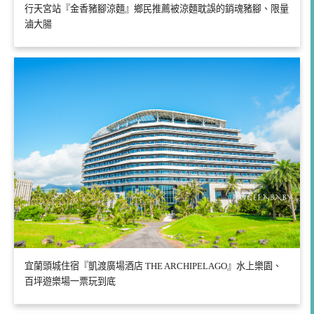
行天宮站『金香豬腳涼麵』鄉民推薦被涼麵耽誤的銷魂豬腳、限量
滷大腸
宜蘭頭城住宿『凱渡廣場酒店 THE ARCHIPELAGO』水上樂園、
百坪遊樂場一票玩到底