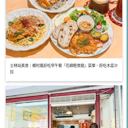
士林站美食｜鄉村風好吃早午餐『花嶼輕食館』菜單、好吃木盆沙
拉