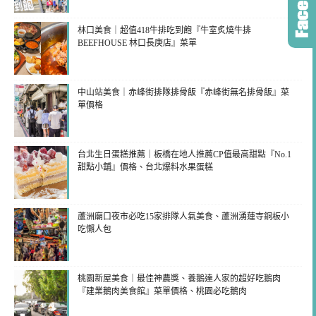
林口美食｜超值418牛排吃到飽『牛室炙燒牛排
BEEFHOUSE 林口長庚店』菜單
中山站美食｜赤峰街排隊排骨飯『赤峰街無名排骨飯』菜
單價格
台北生日蛋糕推薦｜板橋在地人推薦CP值最高甜點『No.1
甜點小舖』價格、台北爆料水果蛋糕
蘆洲廟口夜市必吃15家排隊人氣美食、蘆洲湧蓮寺銅板小
吃懶人包
桃園新屋美食｜最佳神農獎、養鵝達人家的超好吃鵝肉
『建業鵝肉美食館』菜單價格、桃園必吃鵝肉