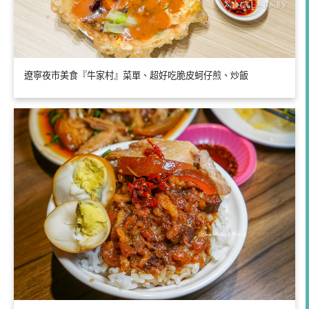
遼寧夜市美食『牛家村』菜單、超好吃脆皮蚵仔煎、炒飯