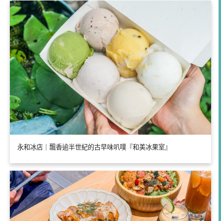
永和冰店｜飄香逾半世紀的古早味叭噗『和美冰果室』