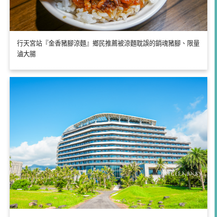
行天宮站『金香豬腳涼麵』鄉民推薦被涼麵耽誤的銷魂豬腳、限量
滷大腸