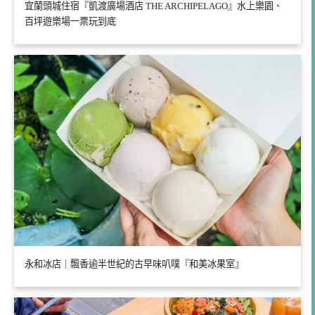
宜蘭頭城住宿『凱渡廣場酒店 THE ARCHIPELAGO』水上樂園、
百坪遊樂場一票玩到底
永和冰店｜飄香逾半世紀的古早味叭噗『和美冰果室』