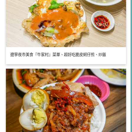
遼寧夜市美食『牛家村』菜單、超好吃脆皮蚵仔煎、炒飯