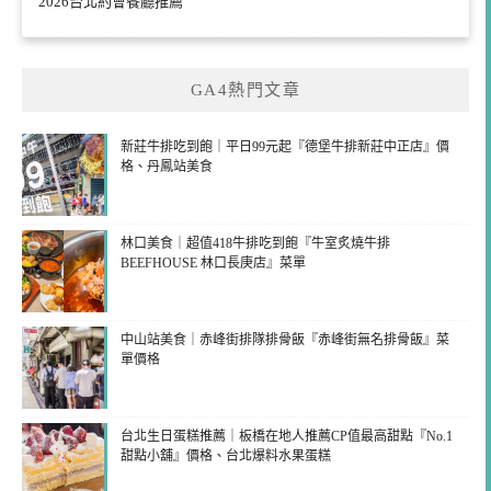
2026台北約會餐廳推薦
GA4熱門文章
新莊牛排吃到飽｜平日99元起『德堡牛排新莊中正店』價
格、丹鳳站美食
林口美食｜超值418牛排吃到飽『牛室炙燒牛排
BEEFHOUSE 林口長庚店』菜單
中山站美食｜赤峰街排隊排骨飯『赤峰街無名排骨飯』菜
單價格
台北生日蛋糕推薦｜板橋在地人推薦CP值最高甜點『No.1
甜點小舖』價格、台北爆料水果蛋糕