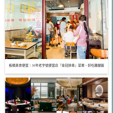
板橋美食便當｜30年老字號便當店『金冠排骨』菜單、好吃雞腿飯