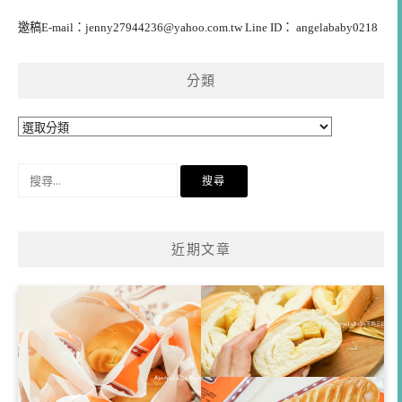
邀稿E-mail：
jenny27944236@yahoo.com.tw
Line ID： angelababy0218
分類
分
類
搜
尋
關
鍵
近期文章
字: