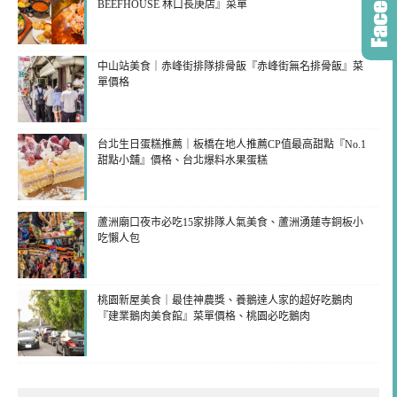
BEEFHOUSE 林口長庚店』菜單
中山站美食｜赤峰街排隊排骨飯『赤峰街無名排骨飯』菜
單價格
台北生日蛋糕推薦｜板橋在地人推薦CP值最高甜點『No.1
甜點小舖』價格、台北爆料水果蛋糕
蘆洲廟口夜市必吃15家排隊人氣美食、蘆洲湧蓮寺銅板小
吃懶人包
桃園新屋美食｜最佳神農獎、養鵝達人家的超好吃鵝肉
『建業鵝肉美食館』菜單價格、桃園必吃鵝肉