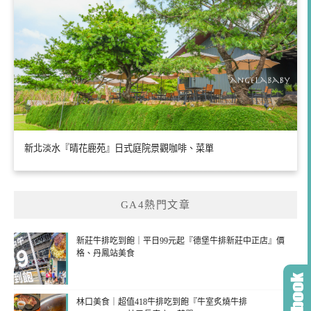
新北淡水『晴花鹿苑』日式庭院景觀咖啡、菜單
GA4熱門文章
新莊牛排吃到飽｜平日99元起『德堡牛排新莊中正店』價
格、丹鳳站美食
林口美食｜超值418牛排吃到飽『牛室炙燒牛排