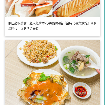
龜山必吃美食｜超人氣排隊老字號麵包店『金時代專業烘焙』預購
金時代、團購傳奇美食