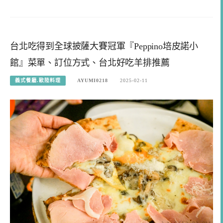
台北吃得到全球披薩大賽冠軍『Peppino培皮諾小
館』菜單、訂位方式、台北好吃羊排推薦
義式餐廳.歐陸料理
AYUMI0218
2025-02-11