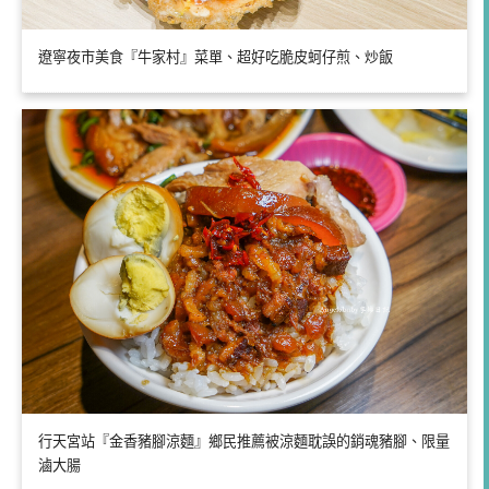
遼寧夜市美食『牛家村』菜單、超好吃脆皮蚵仔煎、炒飯
行天宮站『金香豬腳涼麵』鄉民推薦被涼麵耽誤的銷魂豬腳、限量
滷大腸