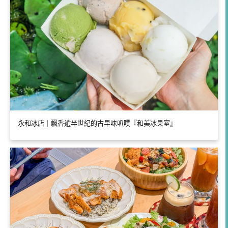
永和冰店｜飄香逾半世紀的古早味叭噗『和美冰果室』