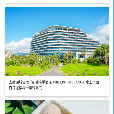
宜蘭頭城住宿『凱渡廣場酒店 THE ARCHIPELAGO』水上樂園、
百坪遊樂場一票玩到底