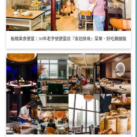
板橋美食便當｜30年老字號便當店『金冠排骨』菜單、好吃雞腿飯