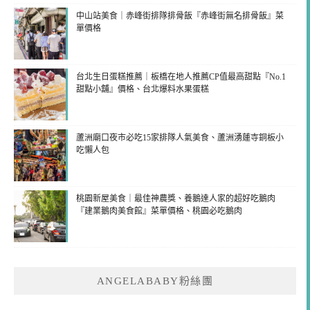
中山站美食｜赤峰街排隊排骨飯『赤峰街無名排骨飯』菜
單價格
台北生日蛋糕推薦｜板橋在地人推薦CP值最高甜點『No.1
甜點小舖』價格、台北爆料水果蛋糕
蘆洲廟口夜市必吃15家排隊人氣美食、蘆洲湧蓮寺銅板小
吃懶人包
桃園新屋美食｜最佳神農獎、養鵝達人家的超好吃鵝肉
『建業鵝肉美食館』菜單價格、桃園必吃鵝肉
ANGELABABY粉絲團