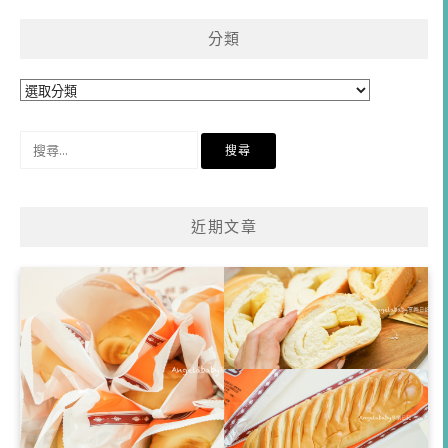
分類
分
類
搜
尋
關
鍵
近期文章
字: