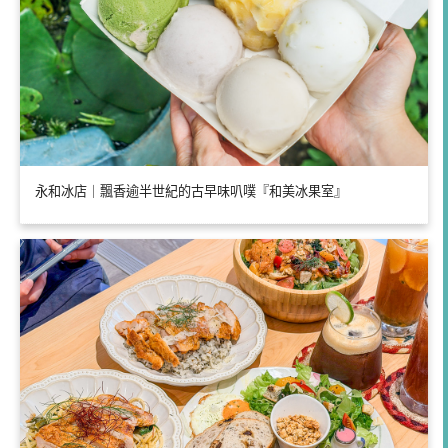
永和冰店｜飄香逾半世紀的古早味叭噗『和美冰果室』