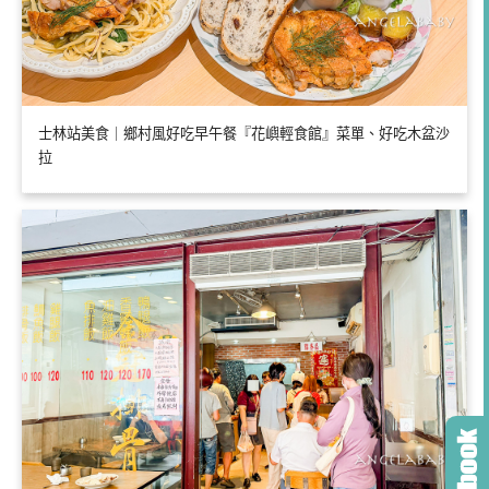
士林站美食｜鄉村風好吃早午餐『花嶼輕食館』菜單、好吃木盆沙
拉