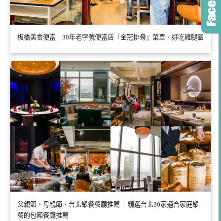
板橋美食便當｜30年老字號便當店『金冠排骨』菜單、好吃雞腿飯
父親節、母親節、台北聚餐餐廳推薦｜ 精選台北30家適合家庭聚
餐的包廂餐廳推薦