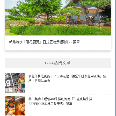
新北淡水『晴花鹿苑』日式庭院景觀咖啡、菜單
GA4熱門文章
新莊牛排吃到飽｜平日99元起『德堡牛排新莊中正店』價
格、丹鳳站美食
林口美食｜超值418牛排吃到飽『牛室炙燒牛排
BEEFHOUSE 林口長庚店』菜單