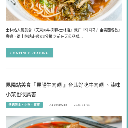
士林站人氣美食『天東86牛肉麵-士林店』就在『돼지국밥 金書西餐飲』
旁邊，從士林站走過去3分鐘 之前在天母品嚐…
CONTINUE READING
昆陽站美食『昆陽牛肉麵 』台北好吃牛肉麵 、滷味
小菜也很厲害
傳統美食、小吃、夜市
AYUMI0218
2025-11-05