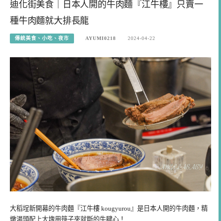
迪化街美食｜日本人開的牛肉麵『江牛樓』只賣一
種牛肉麵就大排長龍
傳統美食、小吃、夜市
AYUMI0218
2024-04-22
大稻埕新開幕的牛肉麵『江牛樓 kougyurou』是日本人開的牛肉麵，精
燉湯頭配上大塊用筷子夾就斷的牛腱心！ …