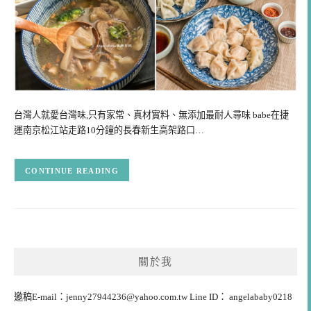
台灣人就愛台灣味,只有家常、真材實料、無添加最耐人尋味 babe在捷
運南京松江站走路10分鐘的長春新生高架路口…
CONTINUE READING
關於我
邀稿E-mail：
jenny27944236@yahoo.com.tw
Line ID： angelababy0218