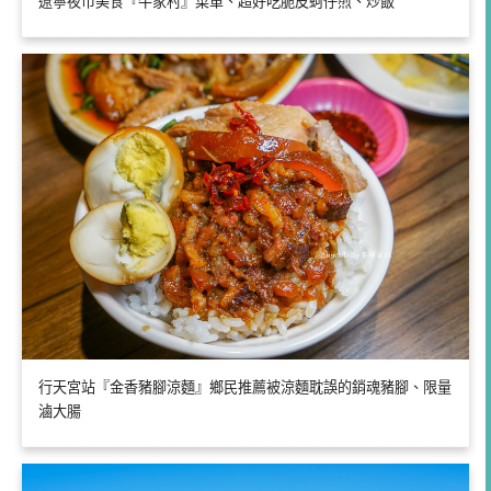
遼寧夜市美食『牛家村』菜單、超好吃脆皮蚵仔煎、炒飯
行天宮站『金香豬腳涼麵』鄉民推薦被涼麵耽誤的銷魂豬腳、限量
滷大腸