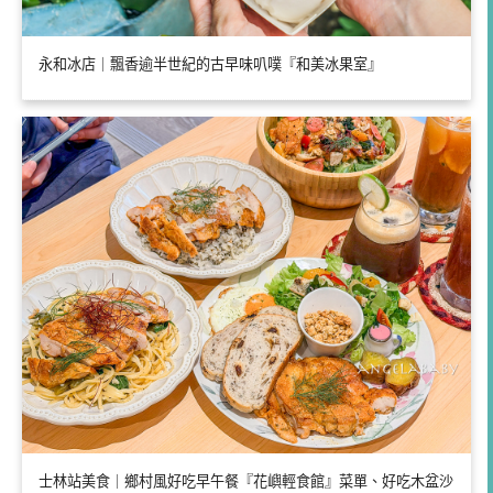
永和冰店｜飄香逾半世紀的古早味叭噗『和美冰果室』
士林站美食｜鄉村風好吃早午餐『花嶼輕食館』菜單、好吃木盆沙