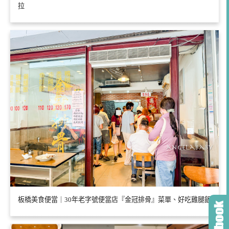
拉
板橋美食便當｜30年老字號便當店『金冠排骨』菜單、好吃雞腿飯