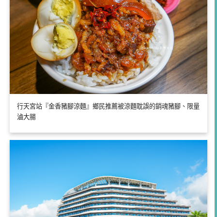
行天宮站『金香豬腳涼麵』鄉民推薦被涼麵耽誤的銷魂豬腳、限量
滷大腸