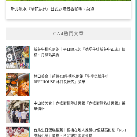
新北淡水『晴花鹿苑』日式庭院景觀咖啡、菜單
GA4熱門文章
新莊牛排吃到飽｜平日99元起『德堡牛排新莊中正店』價
格、丹鳳站美食
林口美食｜超值418牛排吃到飽『牛室炙燒牛排
BEEFHOUSE 林口長庚店』菜單
中山站美食｜赤峰街排隊排骨飯『赤峰街無名排骨飯』菜
單價格
台北生日蛋糕推薦｜板橋在地人推薦CP值最高甜點『No.1
甜點小舖』價格、台北爆料水果蛋糕