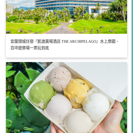
宜蘭頭城住宿『凱渡廣場酒店 THE ARCHIPELAGO』水上樂園、
百坪遊樂場一票玩到底