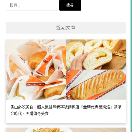
搜
尋
關
鍵
近期文章
字:
龜山必吃美食｜超人氣排隊老字號麵包店『金時代專業烘焙』預購
金時代、團購傳奇美食