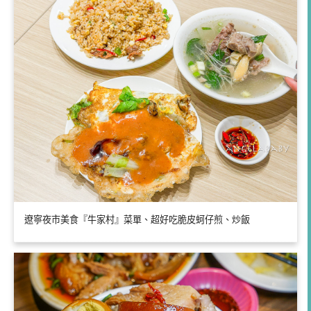
遼寧夜市美食『牛家村』菜單、超好吃脆皮蚵仔煎、炒飯