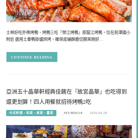
士林好吃外帶烤鴨、烤鴨三吃『榮江烤鴨』原龍江烤鴨，位在劍潭國小
附近 選用土番鴨掛爐烘烤，確保皮繃酥脆切開來剛好…
CONTINUE READING
亞洲五十晶華軒經典佳餚在『故宮晶華』也吃得到
還更划算！四人用餐就招待烤鴨2吃
中式料理、和菜、桌菜、臺菜
AYUMI0218
2026-04-28