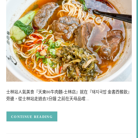
士林站人氣美食『天東86牛肉麵-士林店』就在『돼지국밥 金書西餐飲』
旁邊，從士林站走過去3分鐘 之前在天母品嚐…
CONTINUE READING