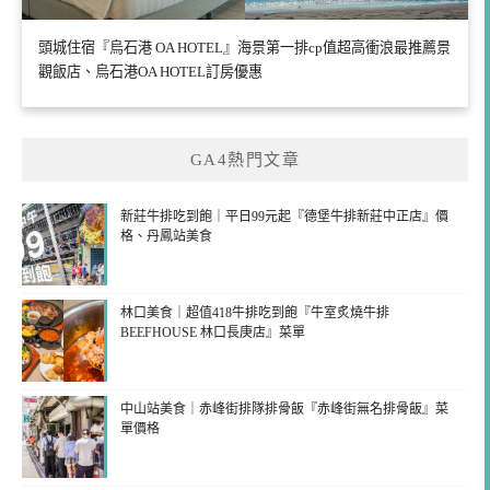
頭城住宿『烏石港 OA HOTEL』海景第一排cp值超高衝浪最推薦景
觀飯店、烏石港OA HOTEL訂房優惠
GA4熱門文章
新莊牛排吃到飽｜平日99元起『德堡牛排新莊中正店』價
格、丹鳳站美食
林口美食｜超值418牛排吃到飽『牛室炙燒牛排
BEEFHOUSE 林口長庚店』菜單
中山站美食｜赤峰街排隊排骨飯『赤峰街無名排骨飯』菜
單價格