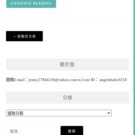
CONTINUE READING
文
較舊的文章
章
導
覽
關於我
邀稿E-mail：
jenny27944236@yahoo.com.tw
Line ID： angelababy0218
分類
分
類
搜
尋