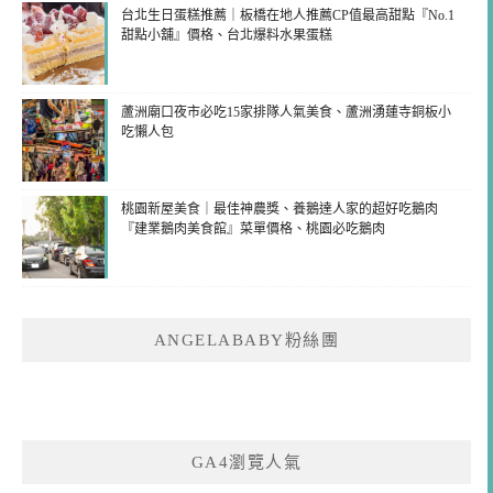
台北生日蛋糕推薦｜板橋在地人推薦CP值最高甜點『No.1
甜點小舖』價格、台北爆料水果蛋糕
蘆洲廟口夜市必吃15家排隊人氣美食、蘆洲湧蓮寺銅板小
吃懶人包
桃園新屋美食｜最佳神農獎、養鵝達人家的超好吃鵝肉
『建業鵝肉美食館』菜單價格、桃園必吃鵝肉
ANGELABABY粉絲團
GA4瀏覽人氣