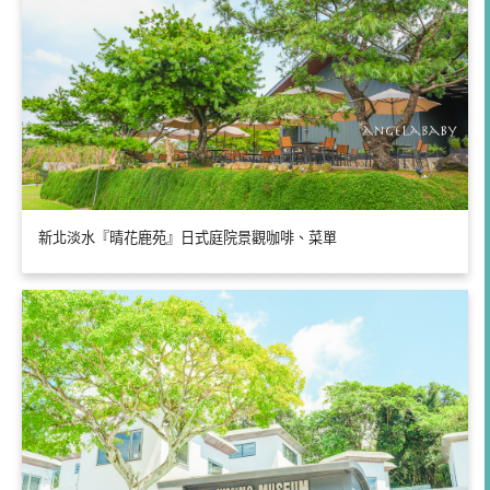
新北淡水『晴花鹿苑』日式庭院景觀咖啡、菜單