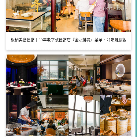
板橋美食便當｜30年老字號便當店『金冠排骨』菜單、好吃雞腿飯