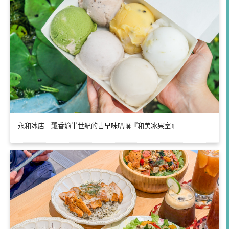
永和冰店｜飄香逾半世紀的古早味叭噗『和美冰果室』