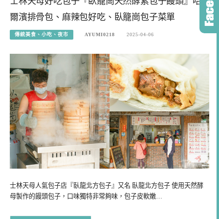
士林天母好吃包子『臥籠崗天然酵素包子饅頭』哈
爾濱排骨包、麻辣包好吃、臥籠崗包子菜單
傳統美食、小吃、夜市
AYUMI0218
2025-04-06
士林天母人氣包子店『臥龍北方包子』又名 臥龍北方包子 使用天然酵
母製作的饅頭包子，口味獨特非常夠味，包子皮軟嫩…