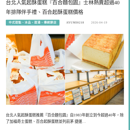
台北人氣起酥蛋糕『百合麵包園』士林熱賣超過40
年排隊伴手禮、百合起酥蛋糕價格
中式甜點、冰品、甜湯、傳統餅店
AYUMI0218
2026-04-19
台北人氣起酥蛋糕推薦『百合麵包園』自1983年創立到今超過40年，除
了加福奇士蛋糕、百合起酥蛋糕並列前茅 捷運…