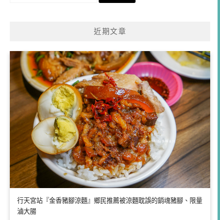
關
鍵
近期文章
字:
行天宮站『金香豬腳涼麵』鄉民推薦被涼麵耽誤的銷魂豬腳、限量
滷大腸