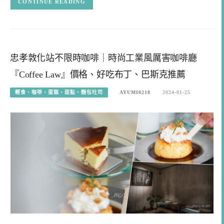
CONTINUE READING
忠孝敦化站不限時咖啡｜時尚工業風厲害咖啡廳
『Coffee Law』價格、好吃布丁、巴斯克推薦
輕食、咖啡、蛋糕、甜點、麵包吐司
AYUMI0218
2024-01-25