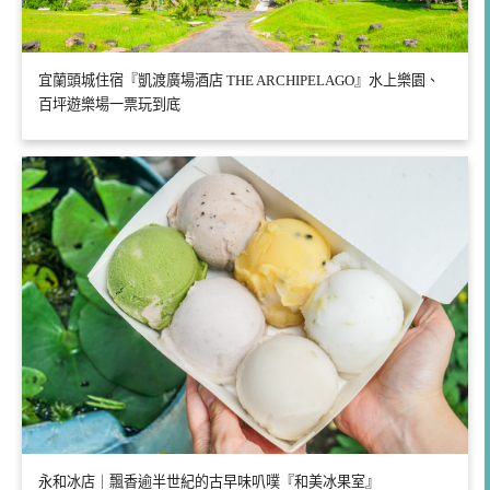
宜蘭頭城住宿『凱渡廣場酒店 THE ARCHIPELAGO』水上樂園、
百坪遊樂場一票玩到底
永和冰店｜飄香逾半世紀的古早味叭噗『和美冰果室』