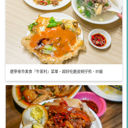
遼寧夜市美食『牛家村』菜單、超好吃脆皮蚵仔煎、炒飯