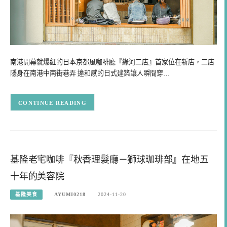
南港開幕就爆紅的日本京都風咖啡廳『綠河二店』首家位在新店，二店
隱身在南港中南街巷弄 違和感的日式建築讓人瞬間穿…
CONTINUE READING
基隆老宅咖啡『秋香理髮廳－獅球珈琲部』在地五
十年的美容院
基隆美食
AYUMI0218
2024-11-20