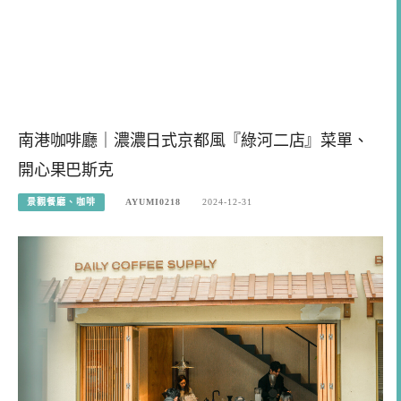
南港咖啡廳｜濃濃日式京都風『綠河二店』菜單、
開心果巴斯克
景觀餐廳、咖啡
AYUMI0218
2024-12-31