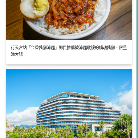
行天宮站『金香豬腳涼麵』鄉民推薦被涼麵耽誤的銷魂豬腳、限量
滷大腸