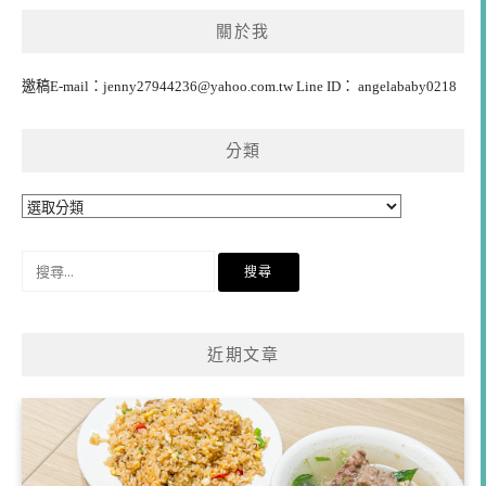
覽
關於我
邀稿E-mail：
jenny27944236@yahoo.com.tw
Line ID： angelababy0218
分類
分
類
搜
尋
關
鍵
近期文章
字: