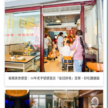
板橋美食便當｜30年老字號便當店『金冠排骨』菜單、好吃雞腿飯