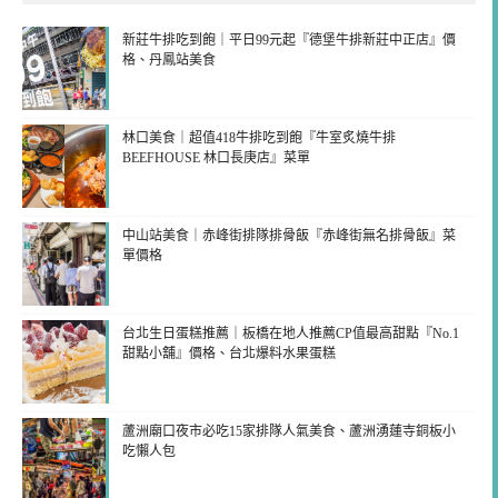
新莊牛排吃到飽｜平日99元起『德堡牛排新莊中正店』價
格、丹鳳站美食
林口美食｜超值418牛排吃到飽『牛室炙燒牛排
BEEFHOUSE 林口長庚店』菜單
中山站美食｜赤峰街排隊排骨飯『赤峰街無名排骨飯』菜
單價格
台北生日蛋糕推薦｜板橋在地人推薦CP值最高甜點『No.1
甜點小舖』價格、台北爆料水果蛋糕
蘆洲廟口夜市必吃15家排隊人氣美食、蘆洲湧蓮寺銅板小
吃懶人包