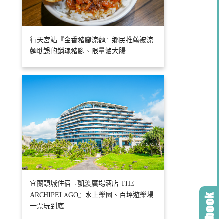
行天宮站『金香豬腳涼麵』鄉民推薦被涼
麵耽誤的銷魂豬腳、限量滷大腸
宜蘭頭城住宿『凱渡廣場酒店 THE
ARCHIPELAGO』水上樂園、百坪遊樂場
一票玩到底