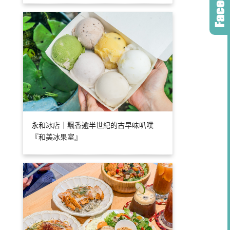
永和冰店｜飄香逾半世紀的古早味叭噗
『和美冰果室』