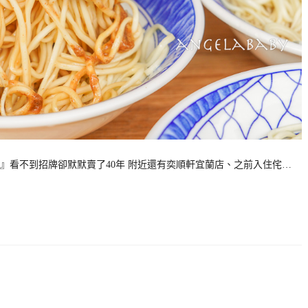
』看不到招牌卻默默賣了40年 附近還有奕順軒宜蘭店、之前入住侘…