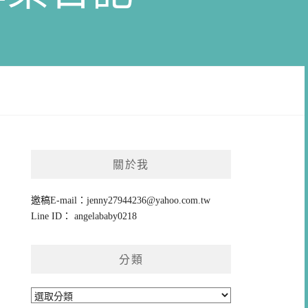
關於我
邀稿E-mail：
jenny27944236@yahoo.com.tw
Line ID： angelababy0218
分類
分