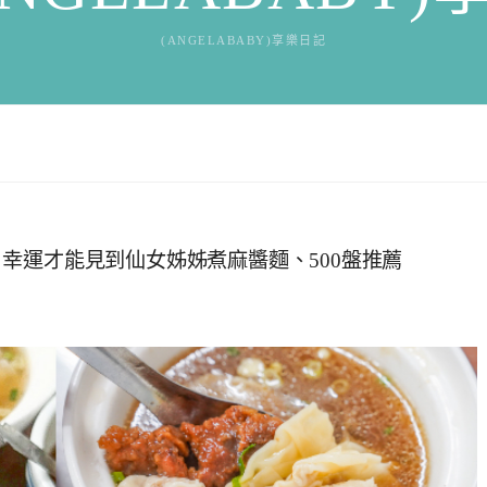
(ANGELABABY)享樂日記
幸運才能見到仙女姊姊煮麻醬麵、500盤推薦