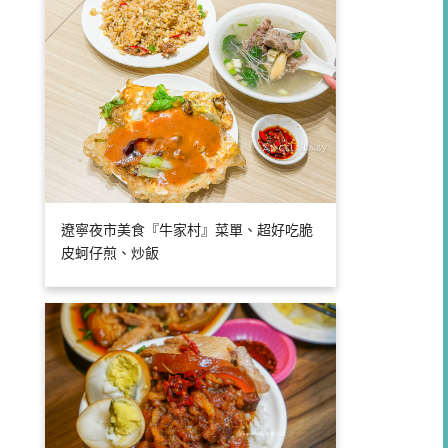
遼寧夜市美食『牛家村』菜單、超好吃脆
皮蚵仔煎、炒飯