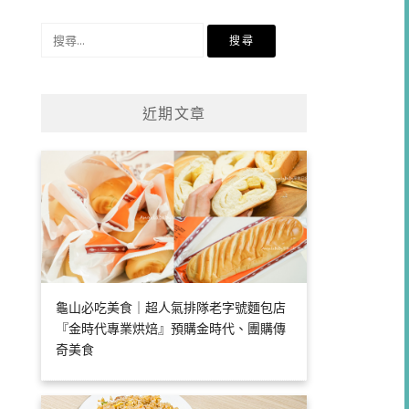
類
搜
尋
關
鍵
近期文章
字:
龜山必吃美食｜超人氣排隊老字號麵包店
『金時代專業烘焙』預購金時代、團購傳
奇美食