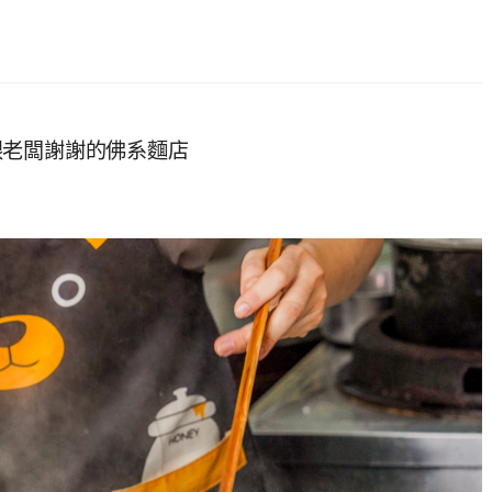
跟老闆謝謝的佛系麵店