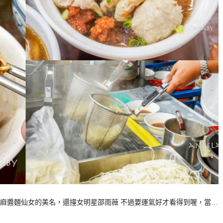
麻醬麵仙女的美名，還撞女明星邵雨薇 不過要運氣好才看得到喔，當…