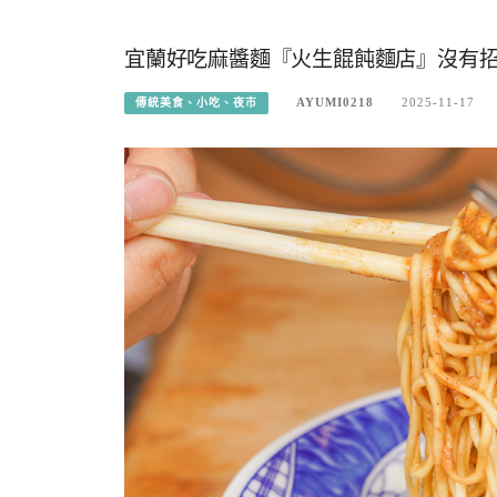
宜蘭好吃麻醬麵『火生餛飩麵店』沒有招
AYUMI0218
2025-11-17
傳統美食、小吃、夜市