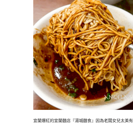
宜蘭爆紅的宜蘭麵店『湯城麵食』因為老闆女兒太美有