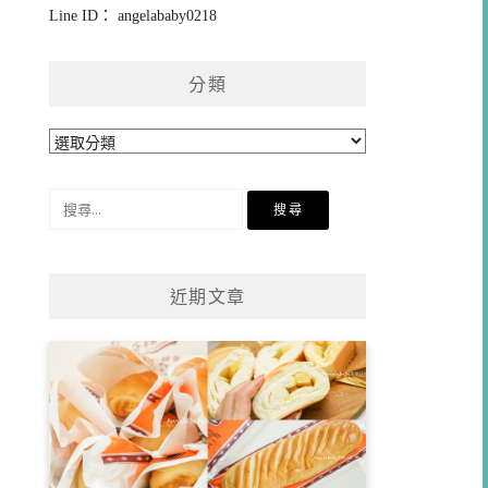
Line ID： angelababy0218
分類
分
類
搜
尋
關
鍵
近期文章
字: