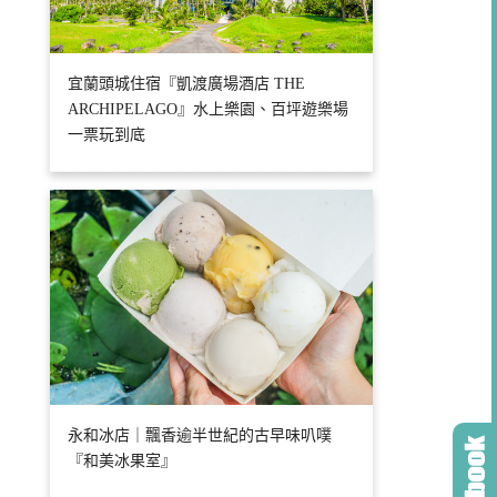
宜蘭頭城住宿『凱渡廣場酒店 THE
ARCHIPELAGO』水上樂園、百坪遊樂場
一票玩到底
永和冰店｜飄香逾半世紀的古早味叭噗
『和美冰果室』