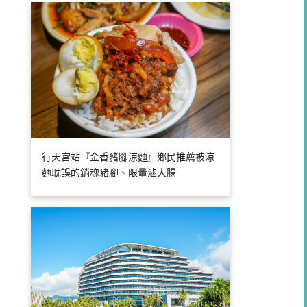
行天宮站『金香豬腳涼麵』鄉民推薦被涼
麵耽誤的銷魂豬腳、限量滷大腸