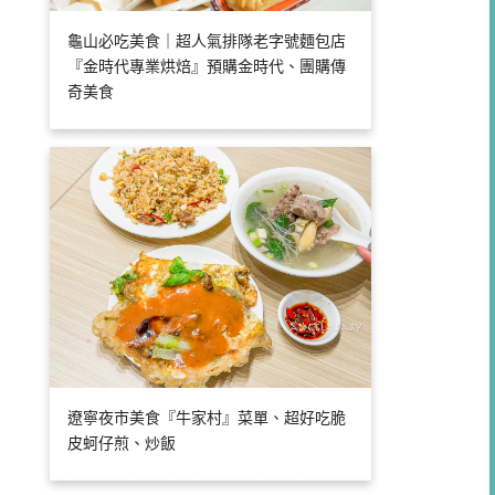
龜山必吃美食｜超人氣排隊老字號麵包店
『金時代專業烘焙』預購金時代、團購傳
奇美食
遼寧夜市美食『牛家村』菜單、超好吃脆
皮蚵仔煎、炒飯