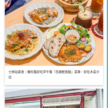
士林站美食｜鄉村風好吃早午餐『花嶼輕食館』菜單、好吃木盆沙
拉