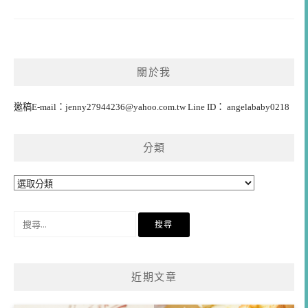
關於我
邀稿E-mail：
jenny27944236@yahoo.com.tw
Line ID： angelababy0218
分類
分
類
搜
尋
關
鍵
近期文章
字: