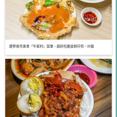
遼寧夜市美食『牛家村』菜單、超好吃脆皮蚵仔煎、炒飯