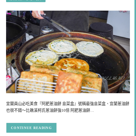
宜蘭員山必吃美食『阿肥蔥油餅 韭菜盒』號稱最強韭菜盒、宜蘭蔥油餅
也很不錯～比礁溪柯氏蔥油餅強10倍 阿肥蔥油餅…
CONTINUE READING