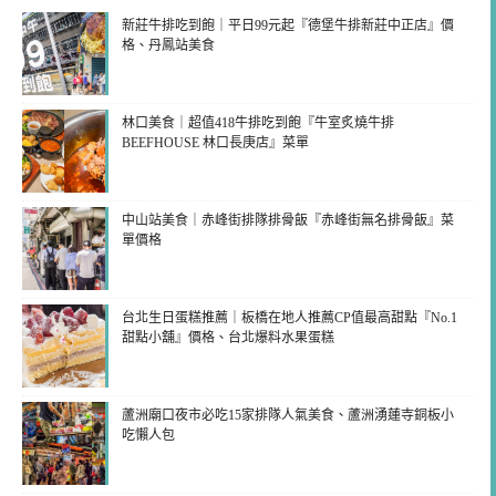
新莊牛排吃到飽｜平日99元起『德堡牛排新莊中正店』價
格、丹鳳站美食
林口美食｜超值418牛排吃到飽『牛室炙燒牛排
BEEFHOUSE 林口長庚店』菜單
中山站美食｜赤峰街排隊排骨飯『赤峰街無名排骨飯』菜
單價格
台北生日蛋糕推薦｜板橋在地人推薦CP值最高甜點『No.1
甜點小舖』價格、台北爆料水果蛋糕
蘆洲廟口夜市必吃15家排隊人氣美食、蘆洲湧蓮寺銅板小
吃懶人包