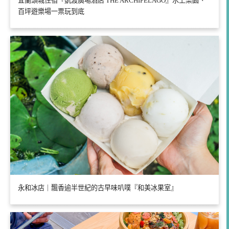
宜蘭頭城住宿『凱渡廣場酒店 THE ARCHIPELAGO』水上樂園、
百坪遊樂場一票玩到底
永和冰店｜飄香逾半世紀的古早味叭噗『和美冰果室』