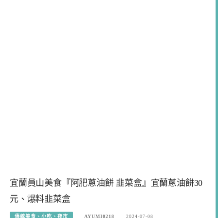
宜蘭員山美食『阿肥蔥油餅 韭菜盒』宜蘭蔥油餅30
元、爆料韭菜盒
傳統美食、小吃、夜市
AYUMI0218
2024-07-08