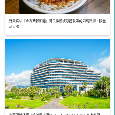
行天宮站『金香豬腳涼麵』鄉民推薦被涼麵耽誤的銷魂豬腳、限量
滷大腸