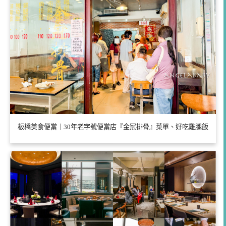
板橋美食便當｜30年老字號便當店『金冠排骨』菜單、好吃雞腿飯