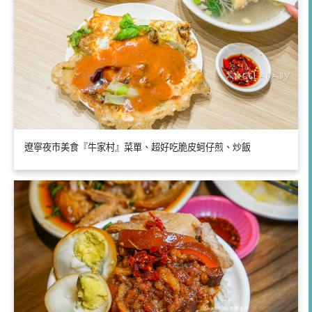
遼寧夜市美食『牛家村』菜單、超好吃脆皮蚵仔煎、炒飯