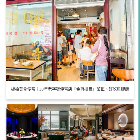
板橋美食便當｜30年老字號便當店『金冠排骨』菜單、好吃雞腿飯