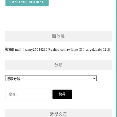
CONTINUE READING
關於我
邀稿E-mail：
jenny27944236@yahoo.com.tw
Line ID： angelababy0218
分類
分
類
搜
尋
關
鍵
近期文章
字: