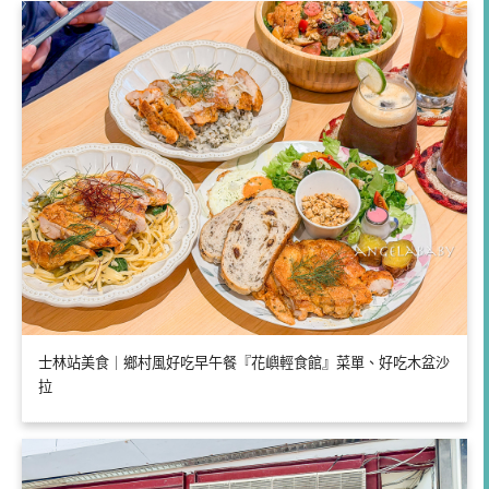
士林站美食｜鄉村風好吃早午餐『花嶼輕食館』菜單、好吃木盆沙
拉