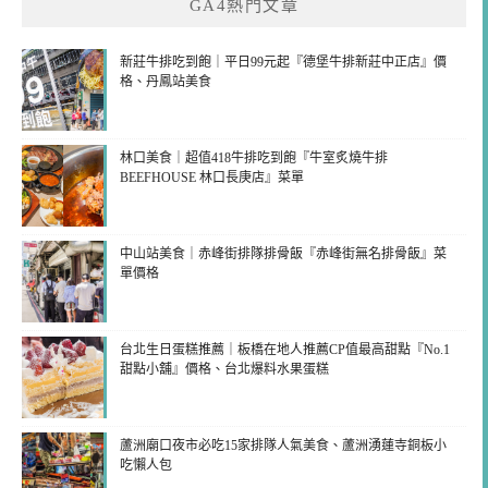
GA4熱門文章
新莊牛排吃到飽｜平日99元起『德堡牛排新莊中正店』價
格、丹鳳站美食
林口美食｜超值418牛排吃到飽『牛室炙燒牛排
BEEFHOUSE 林口長庚店』菜單
中山站美食｜赤峰街排隊排骨飯『赤峰街無名排骨飯』菜
單價格
台北生日蛋糕推薦｜板橋在地人推薦CP值最高甜點『No.1
甜點小舖』價格、台北爆料水果蛋糕
蘆洲廟口夜市必吃15家排隊人氣美食、蘆洲湧蓮寺銅板小
吃懶人包