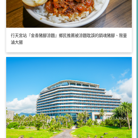
行天宮站『金香豬腳涼麵』鄉民推薦被涼麵耽誤的銷魂豬腳、限量
滷大腸