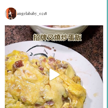
angelababy_0218