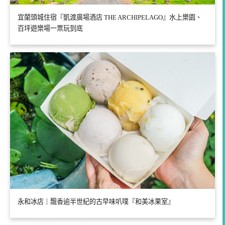
宜蘭頭城住宿『凱渡廣場酒店 THE ARCHIPELAGO』水上樂園、
百坪遊樂場一票玩到底
永和冰店｜飄香逾半世紀的古早味叭噗『和美冰果室』