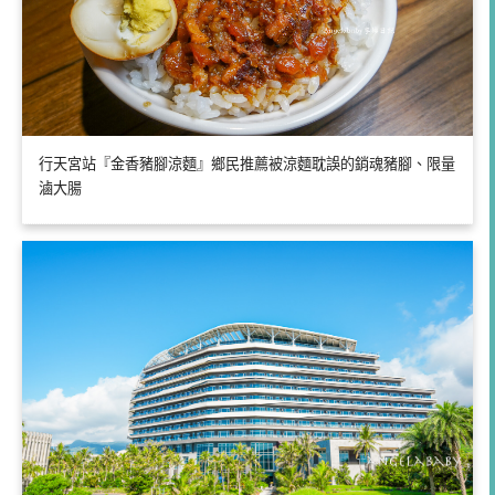
行天宮站『金香豬腳涼麵』鄉民推薦被涼麵耽誤的銷魂豬腳、限量
滷大腸