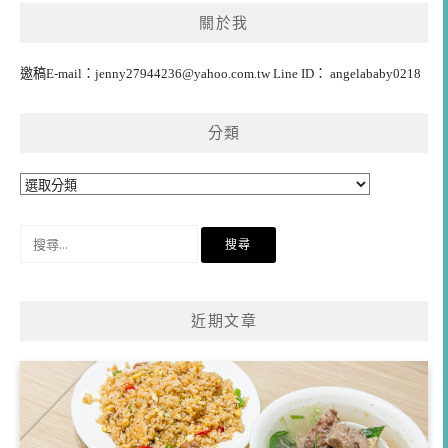
覽
關於我
邀稿E-mail：
jenny27944236@yahoo.com.tw
Line ID： angelababy0218
分類
分
類
搜
尋
關
鍵
近期文章
字: