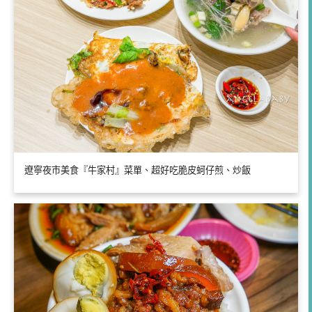
遼寧夜市美食『牛家村』菜單、超好吃脆皮蚵仔煎、炒飯