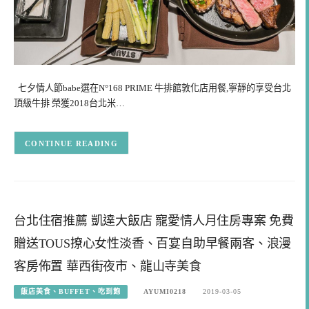
七夕情人節babe選在N°168 PRIME 牛排館敦化店用餐,寧靜的享受台北
頂級牛排 榮獲2018台北米…
CONTINUE READING
台北住宿推薦 凱達大飯店 寵愛情人月住房專案 免費
贈送TOUS撩心女性淡香、百宴自助早餐兩客、浪漫
客房佈置 華西街夜市、龍山寺美食
飯店美食、BUFFET、吃到飽
AYUMI0218
2019-03-05