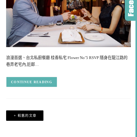
浪漫首選、台北私廚餐廳 桂香私宅 Flower No’5 RSVP 隱身在龍江路的
巷弄老宅內,近鄰…
CONTINUE READING
文
較舊的文章
章
導