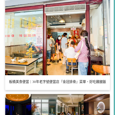
板橋美食便當｜30年老字號便當店『金冠排骨』菜單、好吃雞腿飯