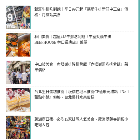
新莊牛排吃到飽｜平日99元起『德堡牛排新莊中正店』價
格、丹鳳站美食
林口美食｜超值418牛排吃到飽『牛室炙燒牛排
BEEFHOUSE 林口長庚店』菜單
中山站美食｜赤峰街排隊排骨飯『赤峰街無名排骨飯』菜
單價格
台北生日蛋糕推薦｜板橋在地人推薦CP值最高甜點『No.1
甜點小舖』價格、台北爆料水果蛋糕
蘆洲廟口夜市必吃15家排隊人氣美食、蘆洲湧蓮寺銅板小
吃懶人包