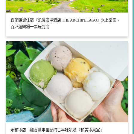
宜蘭頭城住宿『凱渡廣場酒店 THE ARCHIPELAGO』水上樂園、
百坪遊樂場一票玩到底
永和冰店｜飄香逾半世紀的古早味叭噗『和美冰果室』