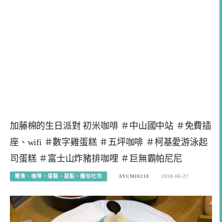
加藤棉的生日派對 初米咖啡 ＃中山國中站 ＃免費插
座、wifi ＃數字雞蛋糕 ＃五坪咖啡 ＃柯基愛游泳起
司蛋糕 ＃富士山炸豬排咖哩 ＃巨無霸帕尼尼
輕食、咖啡、蛋糕、甜點、麵包吐司
AYUMI0218
2018-06-27