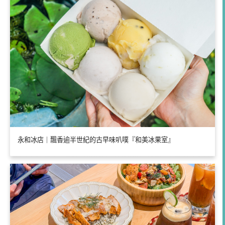
永和冰店｜飄香逾半世紀的古早味叭噗『和美冰果室』