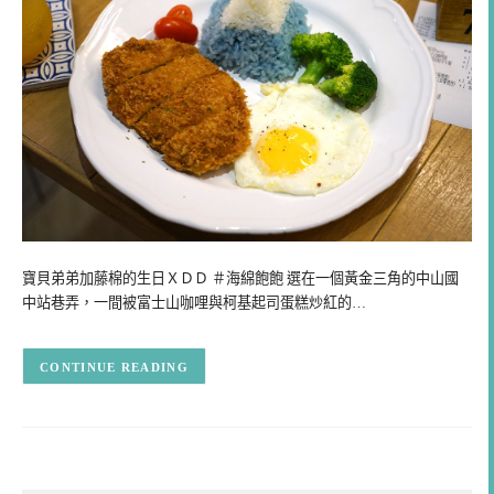
寶貝弟弟加藤棉的生日ＸＤＤ ＃海綿飽飽 選在一個黃金三角的中山國
中站巷弄，一間被富士山咖哩與柯基起司蛋糕炒紅的…
CONTINUE READING