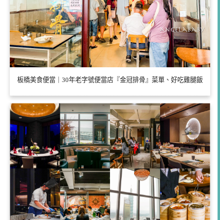
板橋美食便當｜30年老字號便當店『金冠排骨』菜單、好吃雞腿飯