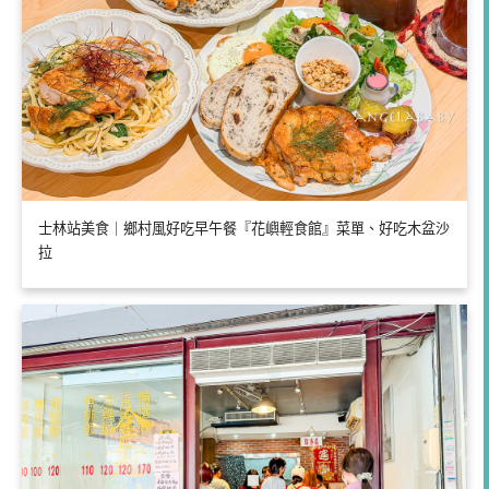
士林站美食｜鄉村風好吃早午餐『花嶼輕食館』菜單、好吃木盆沙
拉