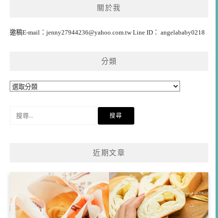
關於我
邀稿E-mail：
jenny27944236@yahoo.com.tw
Line ID： angelababy0218
分類
分
類
搜
尋
關
鍵
近期文章
字: