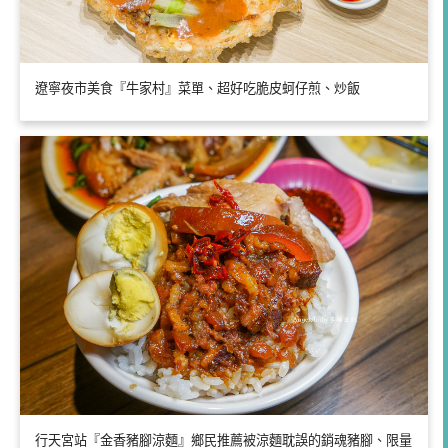
遼寧夜市美食『牛家村』菜單、超好吃脆皮蚵仔煎、炒飯
行天宮站『金香豬腳涼麵』鄉民推薦被涼麵耽誤的銷魂豬腳、限量