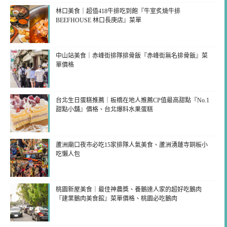
林口美食｜超值418牛排吃到飽『牛室炙燒牛排
BEEFHOUSE 林口長庚店』菜單
中山站美食｜赤峰街排隊排骨飯『赤峰街無名排骨飯』菜
單價格
台北生日蛋糕推薦｜板橋在地人推薦CP值最高甜點『No.1
甜點小舖』價格、台北爆料水果蛋糕
蘆洲廟口夜市必吃15家排隊人氣美食、蘆洲湧蓮寺銅板小
吃懶人包
桃園新屋美食｜最佳神農獎、養鵝達人家的超好吃鵝肉
『建業鵝肉美食館』菜單價格、桃園必吃鵝肉