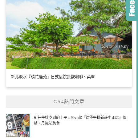
新北淡水『晴花鹿苑』日式庭院景觀咖啡、菜單
GA4熱門文章
新莊牛排吃到飽｜平日99元起『德堡牛排新莊中正店』價
格、丹鳳站美食