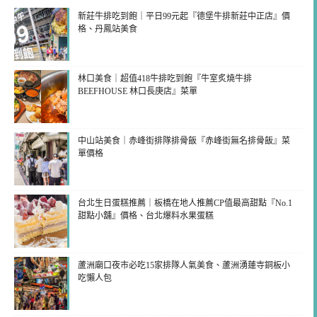
新莊牛排吃到飽｜平日99元起『德堡牛排新莊中正店』價
格、丹鳳站美食
林口美食｜超值418牛排吃到飽『牛室炙燒牛排
BEEFHOUSE 林口長庚店』菜單
中山站美食｜赤峰街排隊排骨飯『赤峰街無名排骨飯』菜
單價格
台北生日蛋糕推薦｜板橋在地人推薦CP值最高甜點『No.1
甜點小舖』價格、台北爆料水果蛋糕
蘆洲廟口夜市必吃15家排隊人氣美食、蘆洲湧蓮寺銅板小
吃懶人包