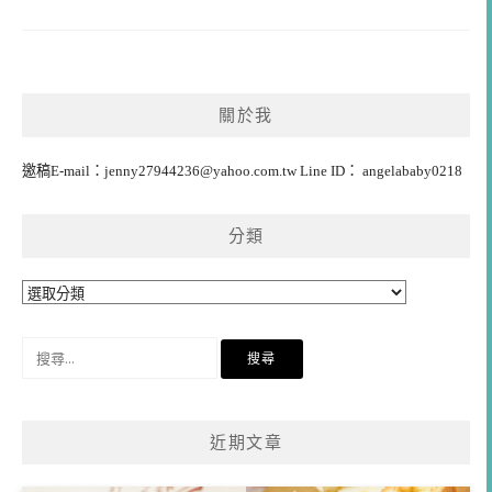
關於我
邀稿E-mail：
jenny27944236@yahoo.com.tw
Line ID： angelababy0218
分類
分
類
搜
尋
關
鍵
近期文章
字: