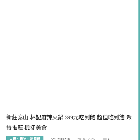
新莊泰山 林記麻辣火鍋 399元吃到飽 超值吃到飽 聚
餐推薦 機捷美食
火鍋、鍋物、涮涮鍋
AYUMI0218
2018-12-25
4