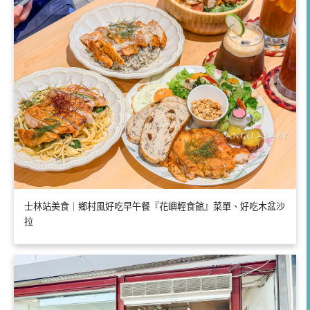
士林站美食｜鄉村風好吃早午餐『花嶼輕食館』菜單、好吃木盆沙
拉