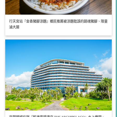
行天宮站『金香豬腳涼麵』鄉民推薦被涼麵耽誤的銷魂豬腳、限量
滷大腸