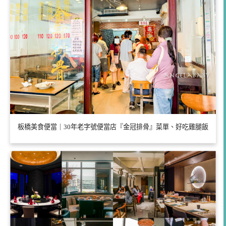
板橋美食便當｜30年老字號便當店『金冠排骨』菜單、好吃雞腿飯