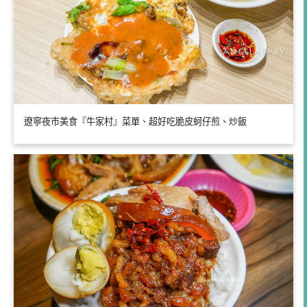
遼寧夜市美食『牛家村』菜單、超好吃脆皮蚵仔煎、炒飯