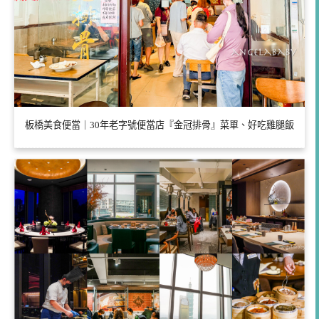
板橋美食便當｜30年老字號便當店『金冠排骨』菜單、好吃雞腿飯