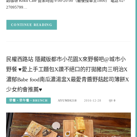
榖珈琲 Koku Cafe 營業時間 9:00-20:00（最後接單至1800） 電話 02-
27095799…
CONTINUE READING
民權西路站 隱藏版都市小花園X來野餐吧@城市小
野餐 ♥愛上手工麵包X讚不絕口的打拋豬肉三明治X
濃郁Babe food南瓜濃湯盅X最愛青醬野菇起司薄餅X
少女約會推薦♥
早餐、早午餐、BRUNCH
AYUMI0218
2016-12-28
0