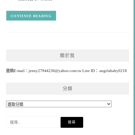
CONTINUE READING
關於我
邀稿E-mail：
jenny27944236@yahoo.com.tw
Line ID： angelababy0218
分類
分
類
搜
尋
關