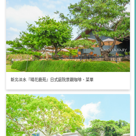
新北淡水『晴花鹿苑』日式庭院景觀咖啡、菜單