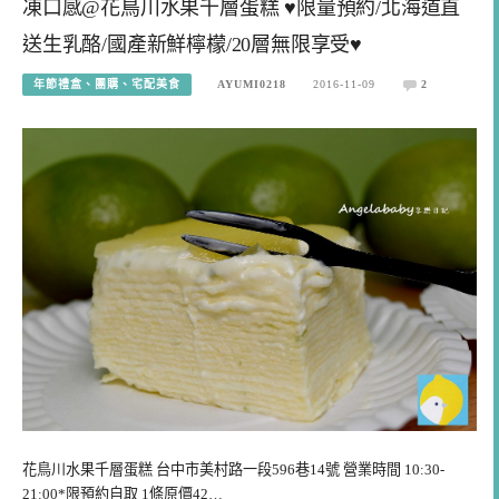
凍口感@花鳥川水果千層蛋糕 ♥限量預約/北海道直
送生乳酪/國產新鮮檸檬/20層無限享受♥
年節禮盒、團購、宅配美食
AYUMI0218
2016-11-09
2
花鳥川水果千層蛋糕 台中市美村路一段596巷14號 營業時間 10:30-
21:00*限預約自取 1條原價42…