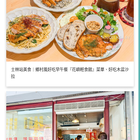
士林站美食｜鄉村風好吃早午餐『花嶼輕食館』菜單、好吃木盆沙
拉