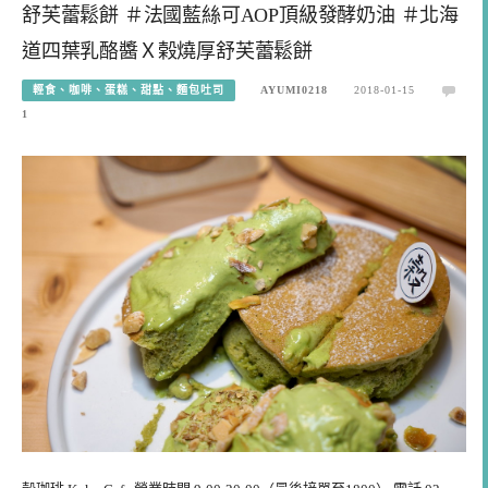
舒芙蕾鬆餅 ＃法國藍絲可AOP頂級發酵奶油 ＃北海
道四葉乳酪醬Ｘ榖燒厚舒芙蕾鬆餅
輕食、咖啡、蛋糕、甜點、麵包吐司
AYUMI0218
2018-01-15
1