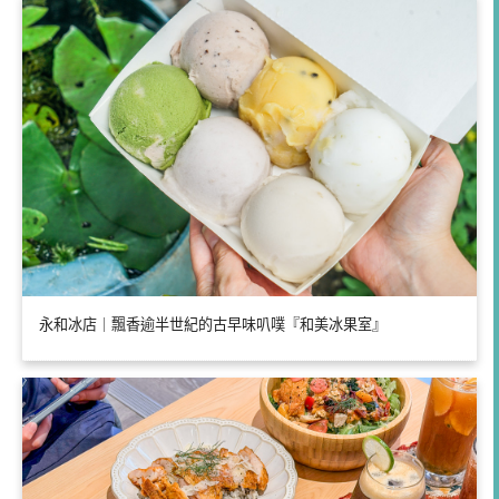
永和冰店｜飄香逾半世紀的古早味叭噗『和美冰果室』