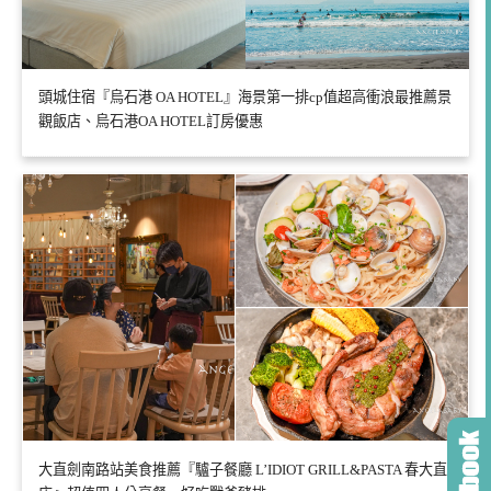
頭城住宿『烏石港 OA HOTEL』海景第一排cp值超高衝浪最推薦景
觀飯店、烏石港OA HOTEL訂房優惠
大直劍南路站美食推薦『驢子餐廳 L’IDIOT GRILL&PASTA 春大直