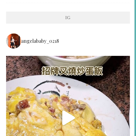
IG
angelababy_0218