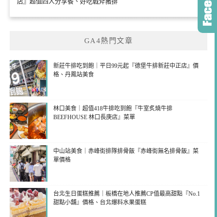
店』超值四人分享餐、好吃戰斧豬排
GA4熱門文章
新莊牛排吃到飽｜平日99元起『德堡牛排新莊中正店』價
格、丹鳳站美食
林口美食｜超值418牛排吃到飽『牛室炙燒牛排
BEEFHOUSE 林口長庚店』菜單
中山站美食｜赤峰街排隊排骨飯『赤峰街無名排骨飯』菜
單價格
台北生日蛋糕推薦｜板橋在地人推薦CP值最高甜點『No.1
甜點小舖』價格、台北爆料水果蛋糕