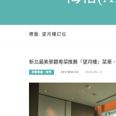
標籤:
望月樓訂位
新北最美景觀粵菜推薦『望月樓』菜單
AYUMI0218
2026-06-12
景觀餐廳、咖啡