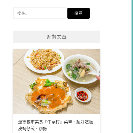
類
搜
尋
關
鍵
近期文章
字:
遼寧夜市美食『牛家村』菜單、超好吃脆
皮蚵仔煎、炒飯