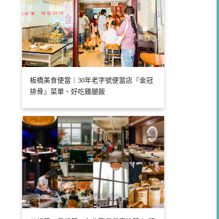
板橋美食便當｜30年老字號便當店『金冠
排骨』菜單、好吃雞腿飯