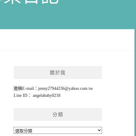
關於我
邀稿E-mail：
jenny27944236@yahoo.com.tw
Line ID： angelababy0218
分類
分