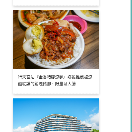
行天宮站『金香豬腳涼麵』鄉民推薦被涼
麵耽誤的銷魂豬腳、限量滷大腸