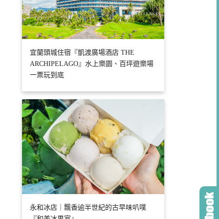
宜蘭頭城住宿『凱渡廣場酒店 THE
ARCHIPELAGO』水上樂園、百坪遊樂場
一票玩到底
永和冰店｜飄香逾半世紀的古早味叭噗
『和美冰果室』