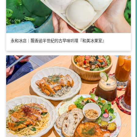
永和冰店｜飄香逾半世紀的古早味叭噗『和美冰果室』