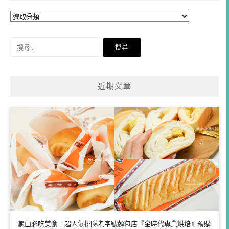
分
類
搜
尋
關
鍵
近期文章
字:
龜山必吃美食｜超人氣排隊老字號麵包店『金時代專業烘焙』預購