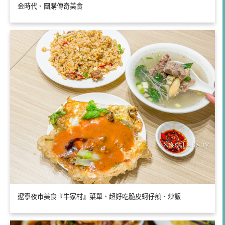
金時代、團購傳奇美食
遼寧夜市美食『牛家村』菜單、超好吃脆皮蚵仔煎、炒飯