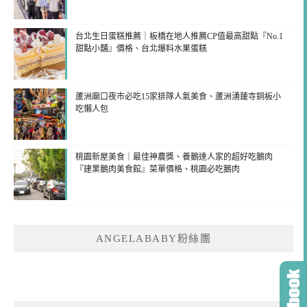
台北生日蛋糕推薦｜板橋在地人推薦CP值最高甜點『No.1
甜點小舖』價格、台北爆料水果蛋糕
蘆洲廟口夜市必吃15家排隊人氣美食、蘆洲湧蓮寺銅板小
吃懶人包
桃園新屋美食｜最佳神農獎、養鵝達人家的超好吃鵝肉
『建業鵝肉美食館』菜單價格、桃園必吃鵝肉
ANGELABABY粉絲團