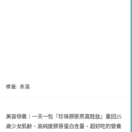
標籤:
燕窩
美容保養｜一天一包『珍珠膠原燕窩胜肽』重回25
歲少女肌齡、高純度膠原蛋白含量、超好吃的營養