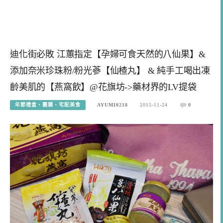
迪化街必敗 江蕙指定【孕婦可食天然的八仙果】&
添加奈米珍珠粉/粉光蔘【仙楂丸】 & 純手工喝出凍
齡美肌的【燕窩飲】@花旗坊->藥材界的LV提袋
年節禮盒、團購、宅配美食
AYUMI0218
2015-11-24
0