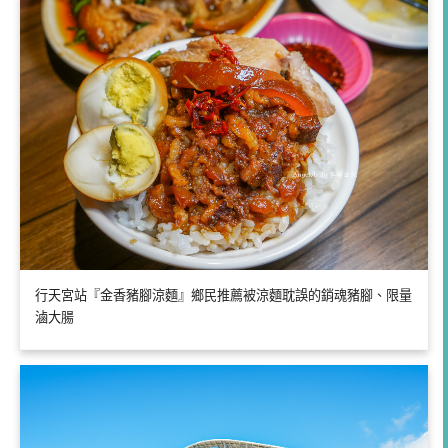
行天宮站『金香豬腳涼麵』鄉民推薦被涼麵耽誤的銷魂豬腳、限量
滷大腸