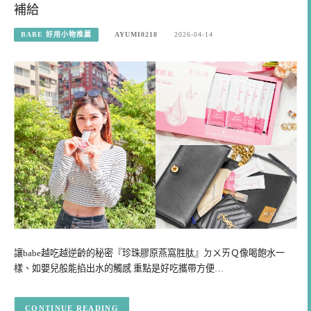
補給
BABE 好用小物推薦
AYUMI0218
2026-04-14
讓babe越吃越逆齡的秘密『珍珠膠原燕窩胜肽』ㄉㄨㄞＱ像喝飽水一
樣、如嬰兒般能掐出水的觸感 重點是好吃攜帶方便…
CONTINUE READING