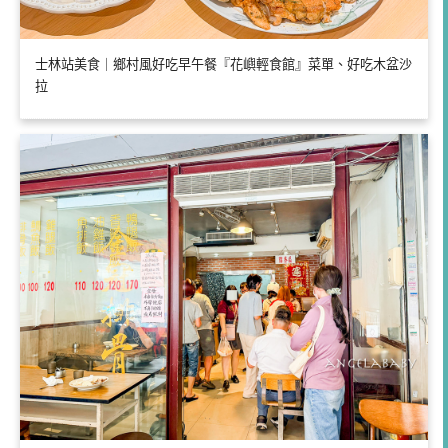
士林站美食｜鄉村風好吃早午餐『花嶼輕食館』菜單、好吃木盆沙
拉