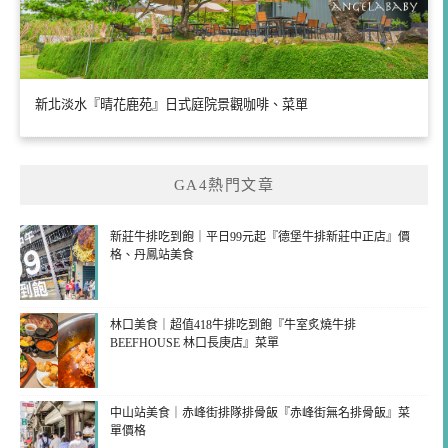
新北淡水『晴花鹿苑』日式庭院景觀咖啡、菜單
GA4熱門文章
新莊牛排吃到飽｜平日99元起『德堡牛排新莊中正店』價
格、丹鳳站美食
林口美食｜超值418牛排吃到飽『牛室炙燒牛排
BEEFHOUSE 林口長庚店』菜單
中山站美食｜赤峰街排隊排骨飯『赤峰街無名排骨飯』菜
單價格