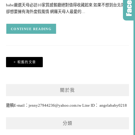
babe嚴選天母必訪10家質感餐廳絕對值得收藏起來 如果不想到台北郊區
卻想要擁有海外度假風情 網羅天母人最愛的…
CONTINUE READING
文
較舊的文章
章
導
覽
關於我
邀稿E-mail：
jenny27944236@yahoo.com.tw
Line ID： angelababy0218
分類