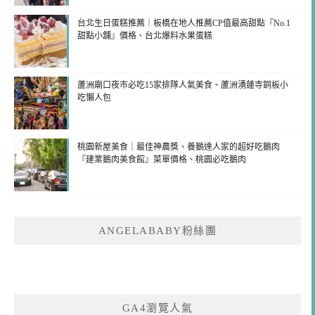
台北生日蛋糕推薦｜板橋在地人推薦CP值最高甜點『No.1
甜點小舖』價格、台北爆料水果蛋糕
蘆洲廟口夜市必吃15家排隊人氣美食、蘆洲湧蓮寺銅板小
吃懶人包
桃園新屋美食｜最佳神農獎、養鵝達人家的超好吃鵝肉
『建業鵝肉美食館』菜單價格、桃園必吃鵝肉
ANGELABABY粉絲團
GA4瀏覽人氣