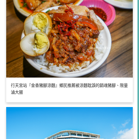
行天宮站『金香豬腳涼麵』鄉民推薦被涼麵耽誤的銷魂豬腳、限量
滷大腸