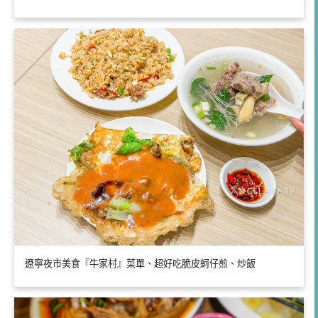
遼寧夜市美食『牛家村』菜單、超好吃脆皮蚵仔煎、炒飯