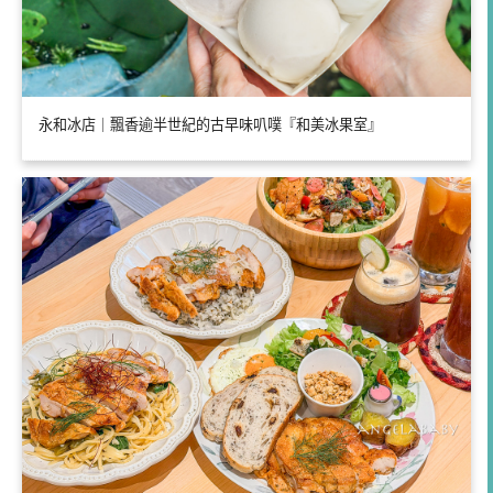
永和冰店｜飄香逾半世紀的古早味叭噗『和美冰果室』