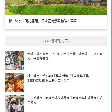
新北淡水『晴花鹿苑』日式庭院景觀咖啡、菜單
GA4熱門文章
新莊牛排吃到飽｜平日99元起『德堡牛排新莊中正店』價
格、丹鳳站美食
林口美食｜超值418牛排吃到飽『牛室炙燒牛排
BEEFHOUSE 林口長庚店』菜單
中山站美食｜赤峰街排隊排骨飯『赤峰街無名排骨飯』菜
單價格