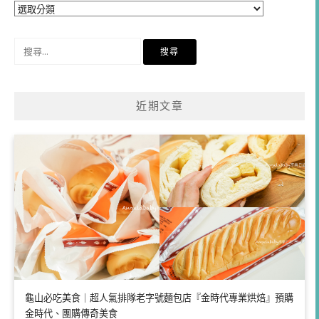
分
類
搜
尋
關
鍵
近期文章
字:
龜山必吃美食｜超人氣排隊老字號麵包店『金時代專業烘焙』預購
金時代、團購傳奇美食