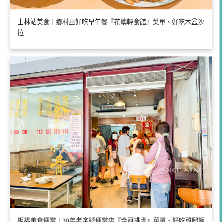
士林站美食｜鄉村風好吃早午餐『花嶼輕食館』菜單、好吃木盆沙
拉
板橋美食便當｜30年老字號便當店『金冠排骨』菜單、好吃雞腿飯