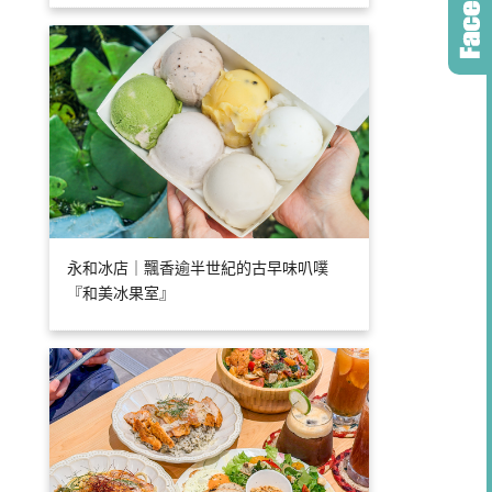
永和冰店｜飄香逾半世紀的古早味叭噗
『和美冰果室』