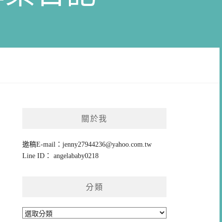
關於我
邀稿E-mail：
jenny27944236@yahoo.com.tw
Line ID： angelababy0218
分類
分