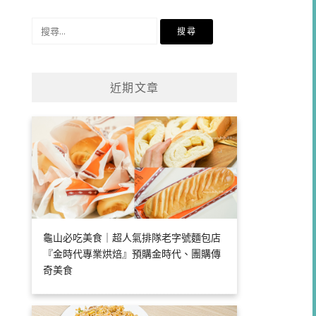
類
搜
尋
關
鍵
近期文章
字:
龜山必吃美食｜超人氣排隊老字號麵包店
『金時代專業烘焙』預購金時代、團購傳
奇美食