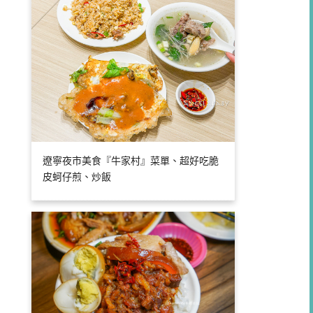
遼寧夜市美食『牛家村』菜單、超好吃脆
皮蚵仔煎、炒飯