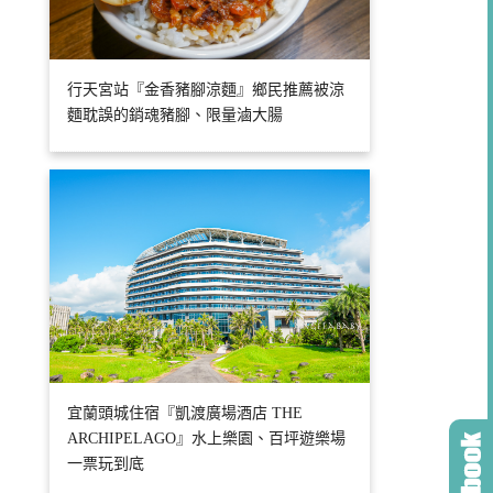
行天宮站『金香豬腳涼麵』鄉民推薦被涼
麵耽誤的銷魂豬腳、限量滷大腸
宜蘭頭城住宿『凱渡廣場酒店 THE
ARCHIPELAGO』水上樂園、百坪遊樂場
一票玩到底