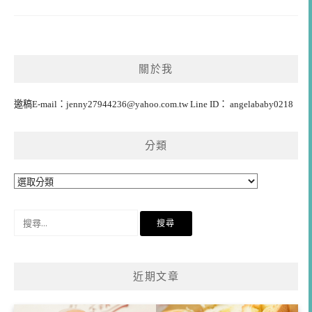
關於我
邀稿E-mail：
jenny27944236@yahoo.com.tw
Line ID： angelababy0218
分類
分
類
搜
尋
關
鍵
近期文章
字: