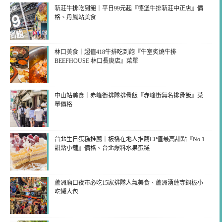
新莊牛排吃到飽｜平日99元起『德堡牛排新莊中正店』價
格、丹鳳站美食
林口美食｜超值418牛排吃到飽『牛室炙燒牛排
BEEFHOUSE 林口長庚店』菜單
中山站美食｜赤峰街排隊排骨飯『赤峰街無名排骨飯』菜
單價格
台北生日蛋糕推薦｜板橋在地人推薦CP值最高甜點『No.1
甜點小舖』價格、台北爆料水果蛋糕
蘆洲廟口夜市必吃15家排隊人氣美食、蘆洲湧蓮寺銅板小
吃懶人包