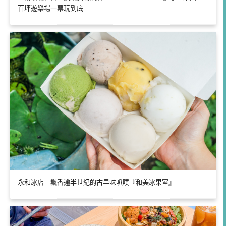
百坪遊樂場一票玩到底
永和冰店｜飄香逾半世紀的古早味叭噗『和美冰果室』