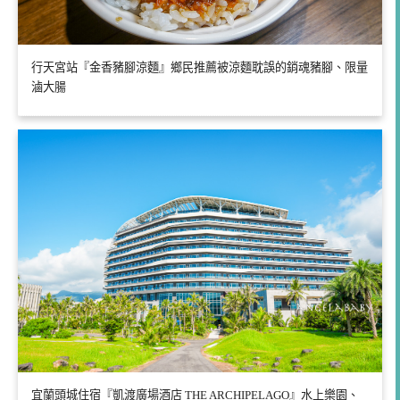
行天宮站『金香豬腳涼麵』鄉民推薦被涼麵耽誤的銷魂豬腳、限量
滷大腸
宜蘭頭城住宿『凱渡廣場酒店 THE ARCHIPELAGO』水上樂園、