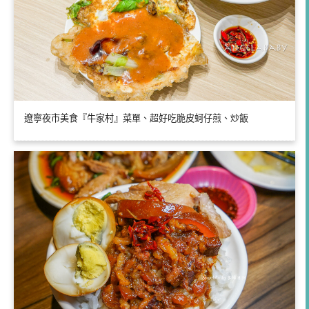
遼寧夜市美食『牛家村』菜單、超好吃脆皮蚵仔煎、炒飯