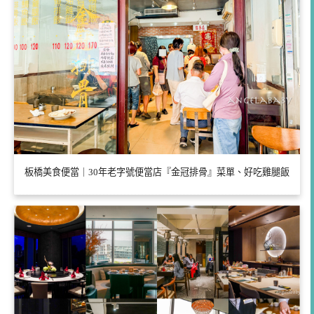
板橋美食便當｜30年老字號便當店『金冠排骨』菜單、好吃雞腿飯