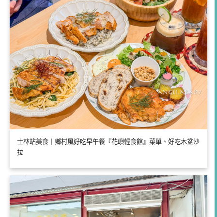
士林站美食｜鄉村風好吃早午餐『花嶼輕食館』菜單、好吃木盆沙
拉