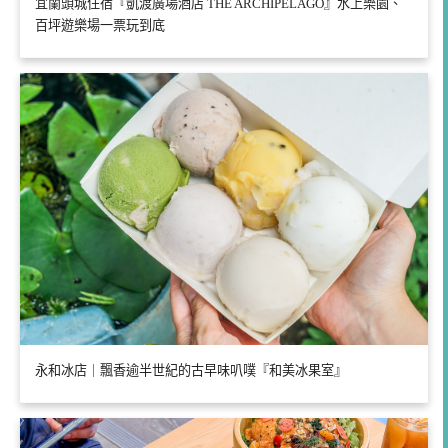
宜蘭頭城住宿『凱渡廣場酒店 THE ARCHIPELAGO』水上樂園、
百坪遊樂場一票玩到底
永和冰店｜飄香逾半世紀的古早味叭噗『和美冰果室』