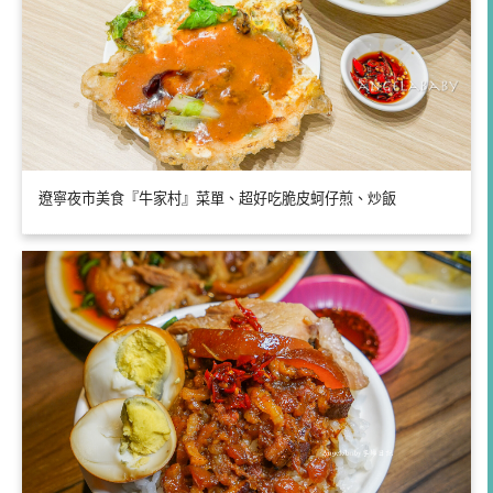
遼寧夜市美食『牛家村』菜單、超好吃脆皮蚵仔煎、炒飯