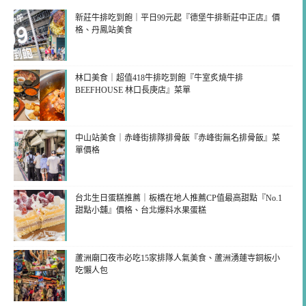
新莊牛排吃到飽｜平日99元起『德堡牛排新莊中正店』價
格、丹鳳站美食
林口美食｜超值418牛排吃到飽『牛室炙燒牛排
BEEFHOUSE 林口長庚店』菜單
中山站美食｜赤峰街排隊排骨飯『赤峰街無名排骨飯』菜
單價格
台北生日蛋糕推薦｜板橋在地人推薦CP值最高甜點『No.1
甜點小舖』價格、台北爆料水果蛋糕
蘆洲廟口夜市必吃15家排隊人氣美食、蘆洲湧蓮寺銅板小
吃懶人包