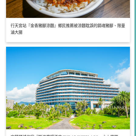
行天宮站『金香豬腳涼麵』鄉民推薦被涼麵耽誤的銷魂豬腳、限量
滷大腸