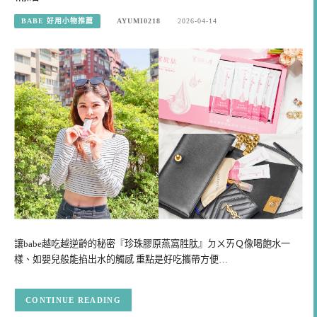
BABE 好用小物推薦
AYUMI0218
2026-04-14
讓babe越吃越逆齡的秘密『珍珠膠原燕窩胜肽』ㄉㄨㄞＱ像喝飽水一
樣、如嬰兒般能掐出水的觸感 重點是好吃攜帶方便…
CONTINUE READING