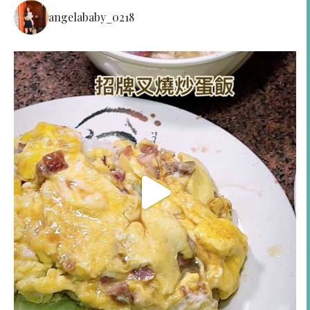
angelababy_0218