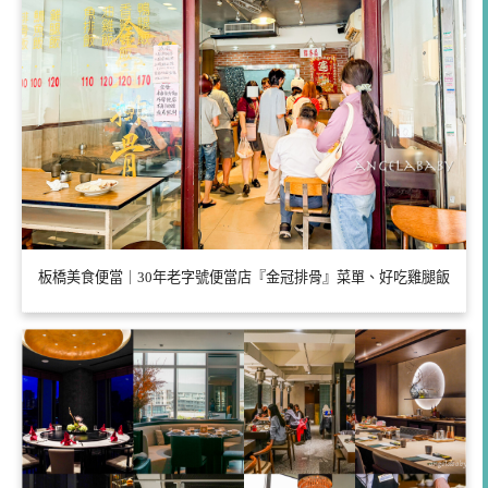
板橋美食便當｜30年老字號便當店『金冠排骨』菜單、好吃雞腿飯