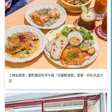
士林站美食｜鄉村風好吃早午餐『花嶼輕食館』菜單、好吃木盆沙
拉