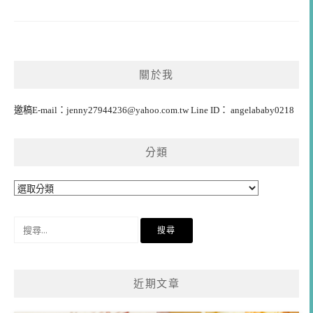
關於我
邀稿E-mail：
jenny27944236@yahoo.com.tw
Line ID： angelababy0218
分類
分
類
搜
尋
關
鍵
近期文章
字: