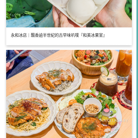
永和冰店｜飄香逾半世紀的古早味叭噗『和美冰果室』