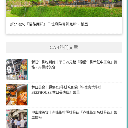
新北淡水『晴花鹿苑』日式庭院景觀咖啡、菜單
GA4熱門文章
新莊牛排吃到飽｜平日99元起『德堡牛排新莊中正店』價
格、丹鳳站美食
林口美食｜超值418牛排吃到飽『牛室炙燒牛排
BEEFHOUSE 林口長庚店』菜單
中山站美食｜赤峰街排隊排骨飯『赤峰街無名排骨飯』菜
單價格