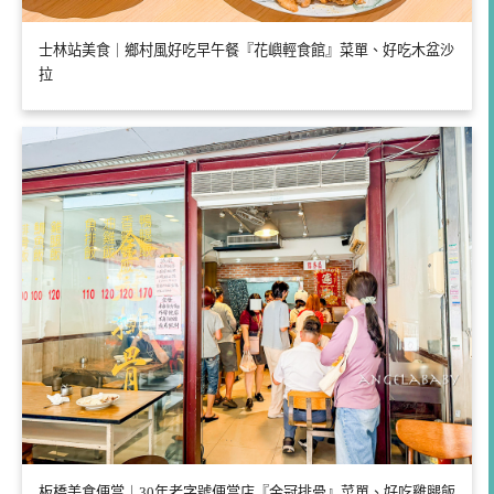
士林站美食｜鄉村風好吃早午餐『花嶼輕食館』菜單、好吃木盆沙
拉
板橋美食便當｜30年老字號便當店『金冠排骨』菜單、好吃雞腿飯