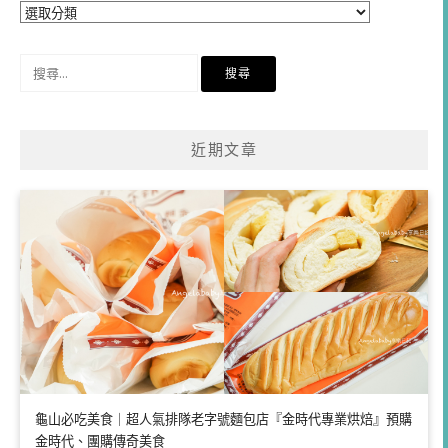
分
類
搜
尋
關
鍵
近期文章
字:
龜山必吃美食｜超人氣排隊老字號麵包店『金時代專業烘焙』預購
金時代、團購傳奇美食