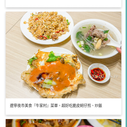
遼寧夜市美食『牛家村』菜單、超好吃脆皮蚵仔煎、炒飯