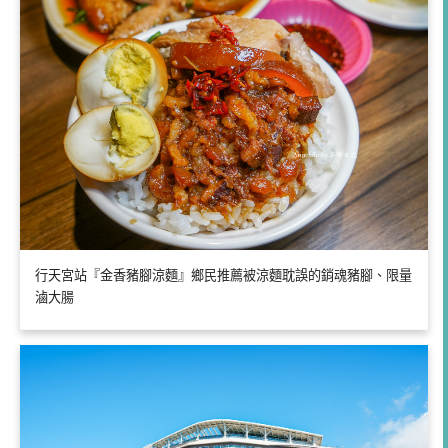
行天宮站『金香豬腳涼麵』鄉民推薦被涼麵耽誤的銷魂豬腳、限量
滷大腸