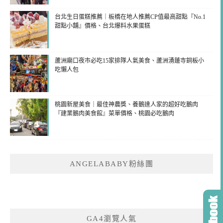
台北生日蛋糕推薦｜板橋在地人推薦CP值最高甜點『No.1
甜點小舖』價格、台北爆料水果蛋糕
蘆洲廟口夜市必吃15家排隊人氣美食、蘆洲湧蓮寺銅板小
吃懶人包
桃園新屋美食｜最佳神農獎、養鵝達人家的超好吃鵝肉
『建業鵝肉美食館』菜單價格、桃園必吃鵝肉
ANGELABABY粉絲團
GA4瀏覽人氣