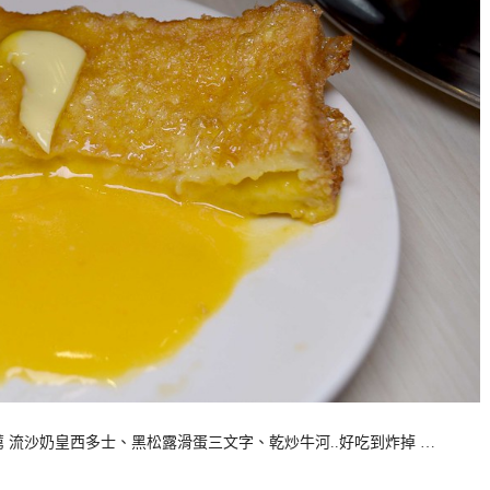
 流沙奶皇西多士、黑松露滑蛋三文字、乾炒牛河..好吃到炸掉 …