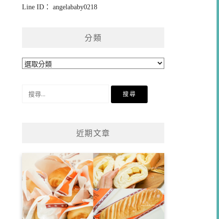
Line ID： angelababy0218
分類
分
類
搜
尋
關
鍵
近期文章
字: