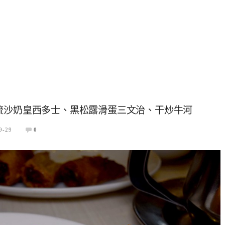
流沙奶皇西多士、黑松露滑蛋三文治、干炒牛河
9-29
0