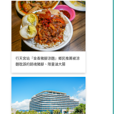
行天宮站『金香豬腳涼麵』鄉民推薦被涼
麵耽誤的銷魂豬腳、限量滷大腸