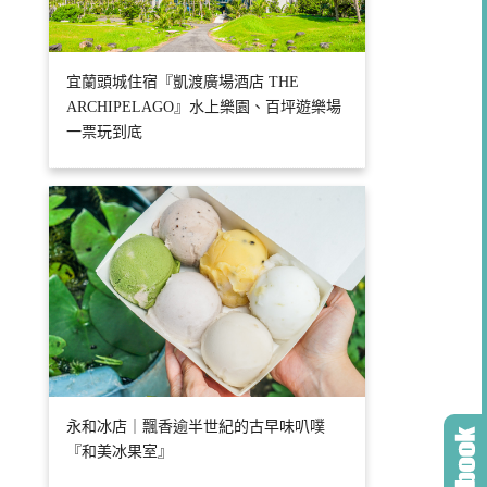
宜蘭頭城住宿『凱渡廣場酒店 THE
ARCHIPELAGO』水上樂園、百坪遊樂場
一票玩到底
永和冰店｜飄香逾半世紀的古早味叭噗
『和美冰果室』