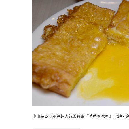
中山站屹立不搖超人氣茶餐廳『茗香園冰室』 招牌推薦