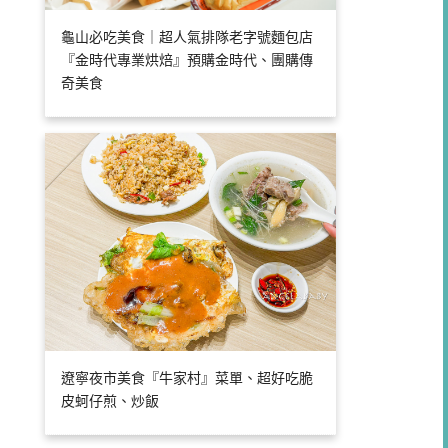
龜山必吃美食｜超人氣排隊老字號麵包店
『金時代專業烘焙』預購金時代、團購傳
奇美食
遼寧夜市美食『牛家村』菜單、超好吃脆
皮蚵仔煎、炒飯