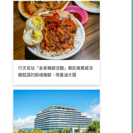
行天宮站『金香豬腳涼麵』鄉民推薦被涼
麵耽誤的銷魂豬腳、限量滷大腸