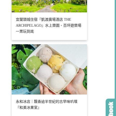
宜蘭頭城住宿『凱渡廣場酒店 THE
ARCHIPELAGO』水上樂園、百坪遊樂場
一票玩到底
永和冰店｜飄香逾半世紀的古早味叭噗
『和美冰果室』