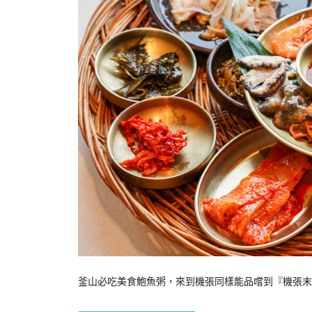
釜山必吃美食鮑魚粥，來到機張同樣能品嚐到『機張末