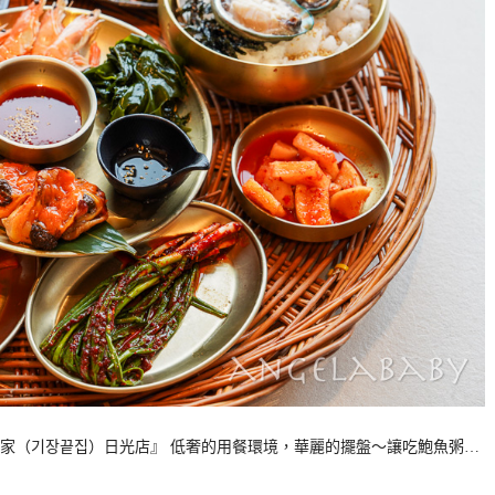
家（기장끝집）日光店』 低奢的用餐環境，華麗的擺盤～讓吃鮑魚粥…