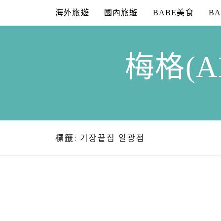
Skip
海外旅遊
國內旅遊
BABE美食
B
to
content
梅格(A
標籤:
기장끝집 일광점