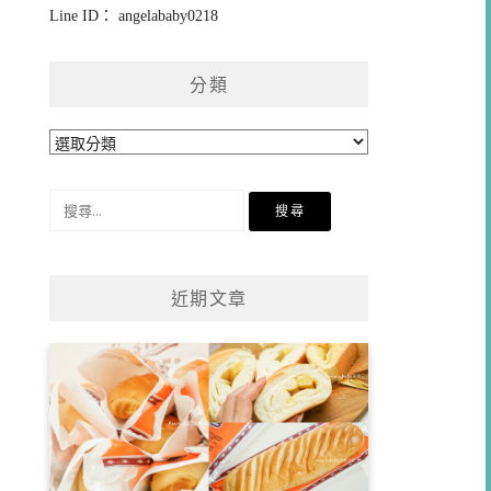
Line ID： angelababy0218
分類
分
類
搜
尋
關
鍵
近期文章
字: