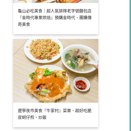
龜山必吃美食｜超人氣排隊老字號麵包店
『金時代專業烘焙』預購金時代、團購傳
奇美食
遼寧夜市美食『牛家村』菜單、超好吃脆
皮蚵仔煎、炒飯