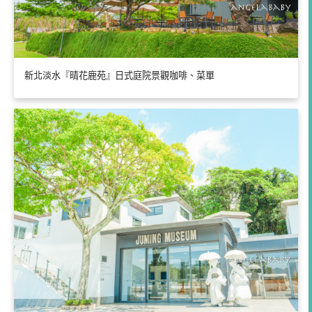
新北淡水『晴花鹿苑』日式庭院景觀咖啡、菜單