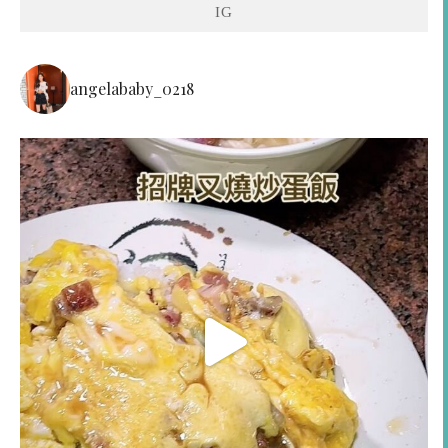
IG
angelababy_0218