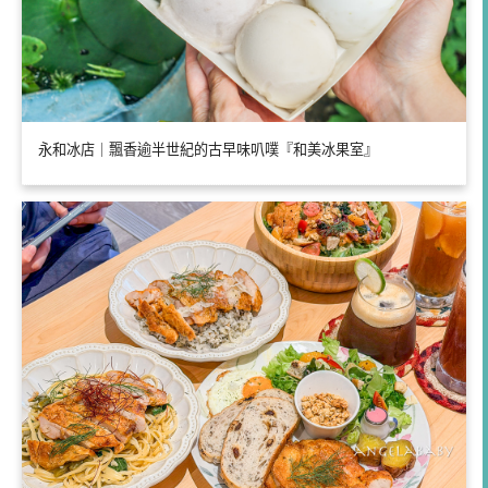
永和冰店｜飄香逾半世紀的古早味叭噗『和美冰果室』