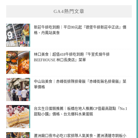
GA4熱門文章
新莊牛排吃到飽｜平日99元起『德堡牛排新莊中正店』價
格、丹鳳站美食
林口美食｜超值418牛排吃到飽『牛室炙燒牛排
BEEFHOUSE 林口長庚店』菜單
中山站美食｜赤峰街排隊排骨飯『赤峰街無名排骨飯』菜
單價格
台北生日蛋糕推薦｜板橋在地人推薦CP值最高甜點『No.1
甜點小舖』價格、台北爆料水果蛋糕
蘆洲廟口夜市必吃15家排隊人氣美食、蘆洲湧蓮寺銅板小