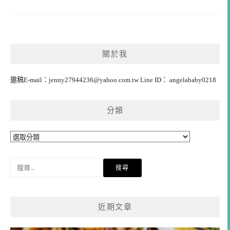
關於我
邀稿E-mail：
jenny27944236@yahoo.com.tw
Line ID： angelababy0218
分類
分
類
搜
尋
關
鍵
近期文章
字: