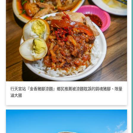
行天宮站『金香豬腳涼麵』鄉民推薦被涼麵耽誤的銷魂豬腳、限量
滷大腸