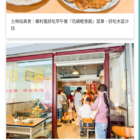
士林站美食｜鄉村風好吃早午餐『花嶼輕食館』菜單、好吃木盆沙
拉