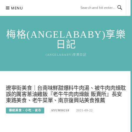
Skip
MENU
to
content
梅格(ANGELABABY)享樂
日記
(ANGELABABY)享樂日記
遼寧街美食｜台南味鮮甜爆料牛肉湯、被牛肉肉燥耽
誤的厲害蔥油雞飯『老牛牛肉肉燥飯 販賣所』長安
東路美食、老牛菜單、南京復興站美食推薦
傳統美食、小吃、夜市
AYUMI0218
2021-09-22