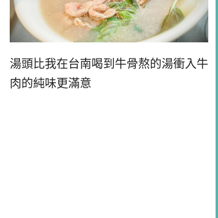
湯頭比我在台南喝到牛骨熬的湯衝入牛
肉的純味更滿意