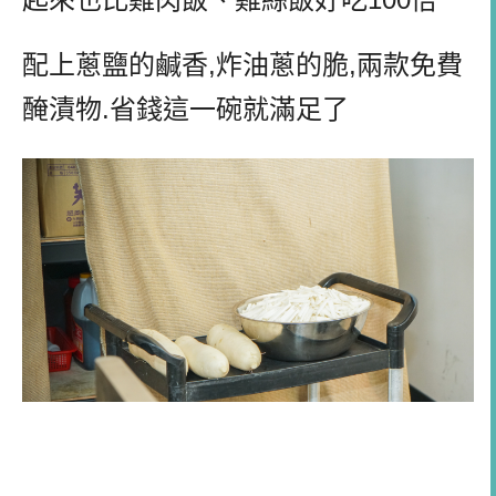
配上蔥鹽的鹹香,炸油蔥的脆,兩款免費
醃漬物.省錢這一碗就滿足了