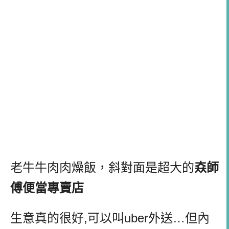
老牛牛肉肉燥飯，斜對面是超大的
𡘙師
傅便當專賣店
生意真的很好,可以叫uber外送…但內