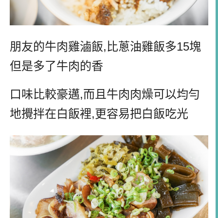
朋友的牛肉雞滷飯,比蔥油雞飯多15塊
但是多了牛肉的香
口味比較豪邁,而且牛肉肉燥可以均勻
地攪拌在白飯裡,更容易把白飯吃光