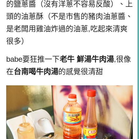
的鹽蔥醬（沒有洋蔥不容易反酸）、上
頭的油蔥酥（不是市售的豬肉油蔥醬、
是老闆用雞油炸過的油蔥,吃起來清爽
很多）
babe要狂推一下
老牛 鮮湯牛肉湯
,很像
在
台南喝牛肉湯
的感覺很清甜