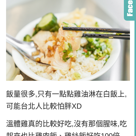
飯量很多,只有一點點雞油淋在白飯上,
可能台北人比較怕胖XD
溫體雞真的比較好吃,沒有那個腥味,吃
起來也比雞肉飯、雞絲飯好吃100倍