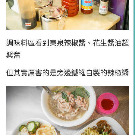
調味料區看到東泉辣椒醬、花生醬油超
興奮
但其實厲害的是旁邊鐵罐自製的辣椒醬