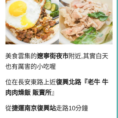
美食雲集的
遼寧街夜市
附近,其實白天
也有厲害的小吃喔
位在長安東路上近
復興北路『老牛 牛
肉肉燥飯 販賣所
』
從
捷運南京復興站
走路10分鐘