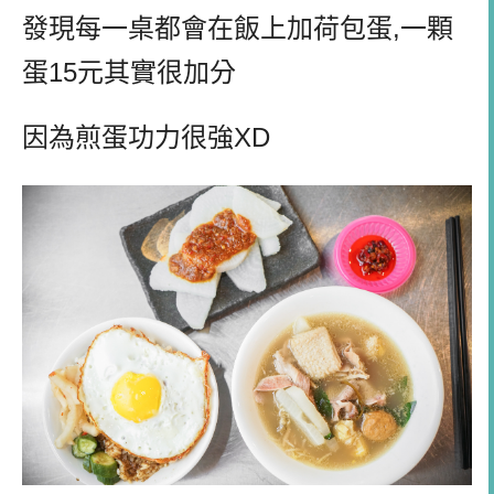
發現每一桌都會在飯上加荷包蛋,一顆
蛋15元其實很加分
因為煎蛋功力很強XD