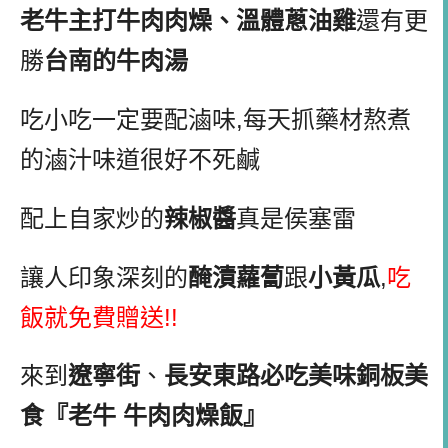
老牛主打牛肉肉燥、溫體蔥油雞
還有更
勝
台南的牛肉湯
吃小吃一定要配滷味,每天抓藥材熬煮
的滷汁味道很好不死鹹
配上自家炒的
辣椒醬
真是侯塞雷
讓人印象深刻的
醃漬蘿蔔
跟
小黃瓜
,
吃
飯就免費贈送!!
來到
遼寧街
、
長安東路必吃美味銅板美
食『老牛 牛肉肉燥飯』