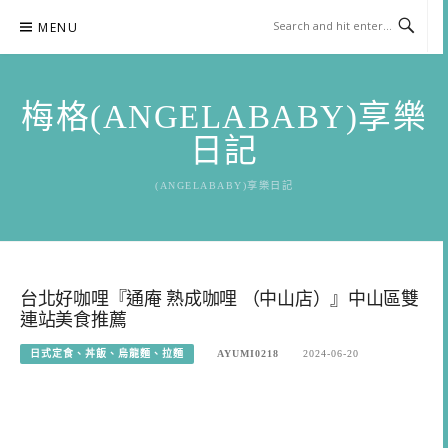
Skip
MENU
to
content
梅格(ANGELABABY)享樂
日記
(ANGELABABY)享樂日記
台北好咖哩『通庵 熟成咖哩 （中山店）』中山區雙
連站美食推薦
日式定食、丼飯、烏龍麵、拉麵
AYUMI0218
2024-06-20