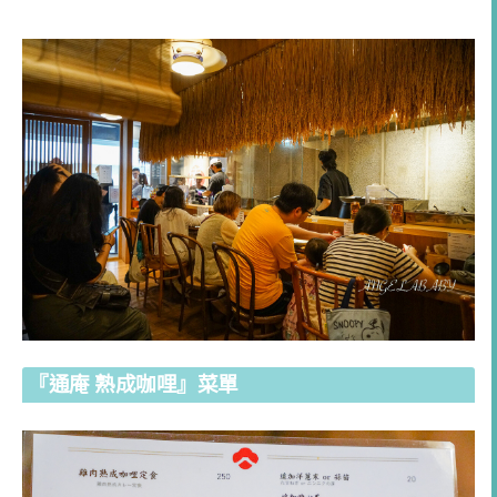
『通庵 熟成咖哩』菜單