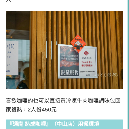
喜歡咖哩的也可以直接買冷凍牛肉咖哩調味包回
家複熱，2人份450元
『通庵 熟成咖哩』（中山店）用餐環境