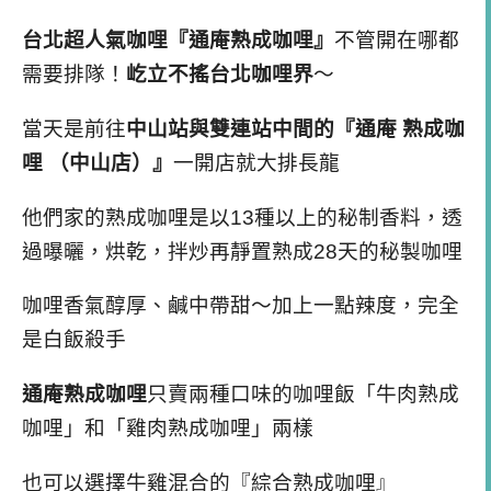
台北超人氣咖哩『通庵熟成咖哩』
不管開在哪都
需要排隊！
屹立不搖台北咖哩界
～
當天是前往
中山站與雙連站中間的『通庵 熟成咖
哩 （中山店）』
一開店就大排長龍
他們家的熟成咖哩是以13種以上的秘制香料，透
過曝曬，烘乾，拌炒再靜置熟成28天的秘製咖哩
咖哩香氣醇厚、鹹中帶甜～加上一點辣度，完全
是白飯殺手
通庵熟成咖哩
只賣兩種口味的咖哩飯「牛肉熟成
咖哩」和「雞肉熟成咖哩」兩樣
也可以選擇牛雞混合的『綜合熟成咖哩』