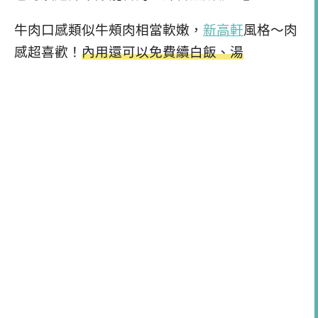
牛肉口感類似牛頰肉相當軟嫩，
新高軒
風格～肉
感超喜歡！
內用還可以免費續白飯、湯