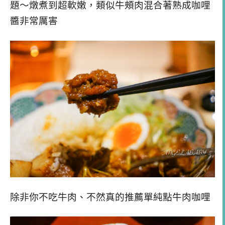
題～燉煮到超軟嫩，類似牛頰肉混合著熟成咖哩
醬非常厲害
除非你不吃牛肉、不然真的推薦單純點牛肉咖哩