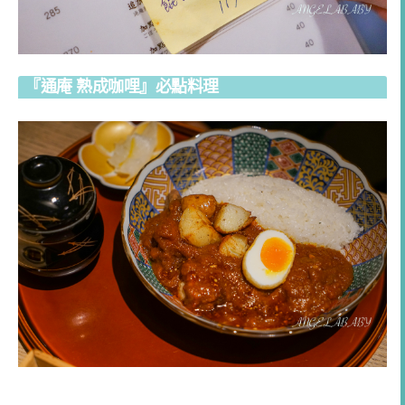
『通庵 熟成咖哩』必點料理