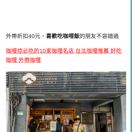
外帶折扣40元，
喜歡吃咖哩飯
的朋友不容錯過
咖哩控必吃的10家咖哩名店 台北咖哩推薦 好吃
咖哩 外帶咖哩