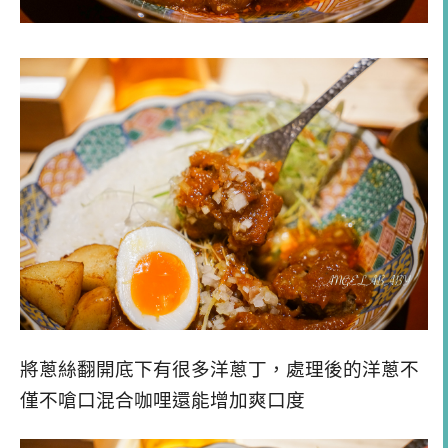
將蔥絲翻開底下有很多洋蔥丁，處理後的洋蔥不
僅不嗆口混合咖哩還能增加爽口度