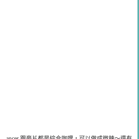
ancer 跟麥片都是綜合咖哩，可以做成微辣～還有