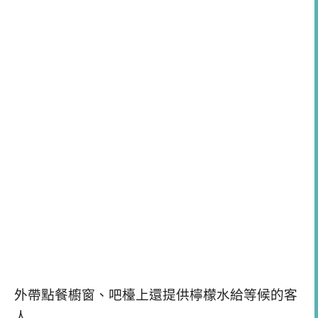
外帶點餐櫥窗、吧檯上還提供檸檬水給等候的客
人