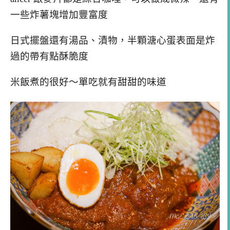
一些炸薯塊增加豐富度
日式擺盤還有湯品、漬物，半顆溏心蛋表面是炸
過的帶有點酥脆度
米飯煮的很好～單吃就有甜甜的味道