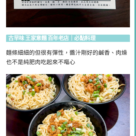
古早味 王家意麵 百年老店｜必點料理
麵條細細的但很有彈性，醬汁剛好的鹹香、肉燥
也不是純肥肉吃起來不嘔心