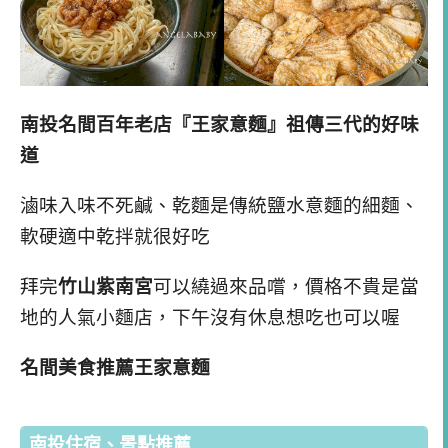
南投名間百年老店『王家意麵』祖傳三代的好味
道
滷味入味不死鹹、乾麵是傳統鹽水意麵的細麵、
軟硬適中乾拌就很好吃
拜完
竹山紫南宮
可以繞過來品嚐，價格不貴是當
地的人氣小麵店，下午沒有休息想吃也可以喔
名間美食推薦王家意麵
南投住宿、景點推薦