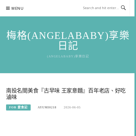
Skip
MENU
to
content
梅格(ANGELABABY)享樂
日記
(ANGELABABY)享樂日記
南投名間美食『古早味 王家意麵』百年老店、好吃
滷味
FOR 愛食記
AYUMI0218
2026-06-05