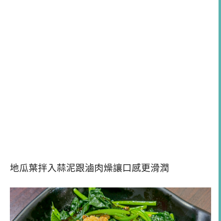
地瓜葉拌入蒜泥跟滷肉燥讓口感更滑潤