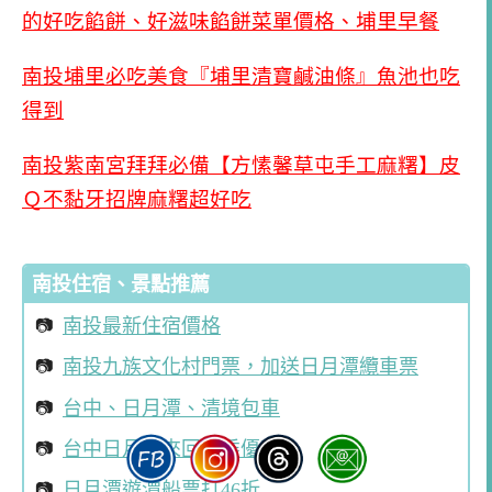
的好吃餡餅、好滋味餡餅菜單價格、埔里早餐
南投埔里必吃美食『埔里清寶鹹油條』魚池也吃
得到
南投紫南宮拜拜必備【方愫馨草屯手工麻糬】皮
Ｑ不黏牙招牌麻糬超好吃
南投住宿、景點推薦
南投最新住宿價格
南投九族文化村門票，加送日月潭纜車票
台中、日月潭、清境包車
台中日月潭來回共乘優惠
日月潭遊潭船票打46折