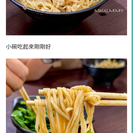
小碗吃起來剛剛好