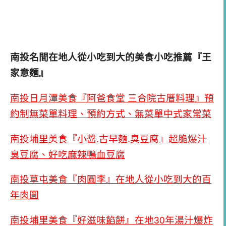
南投名間在地人從小吃到大的美食小吃推薦『王
家意麵』
南投日月潭美食『阿爸食堂 三合院古厝料理』預
約制無菜單料理、預約方式、無菜單中式家常菜
南投埔里美食『小醬.古早麵.臭豆腐』超脆爆汁
臭豆腐、好吃麻辣鴨血豆腐
南投草屯美食『肉圓李』在地人從小吃到大的百
年肉圓
南投埔里美食『好滋味餡餅』在地30年湯汁爆炸