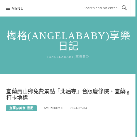
Skip
MENU
to
content
梅格(ANGELABABY)享樂
日記
(ANGELABABY)享樂日記
宜蘭員山鄉免費景點『北后寺』台版慶修院、宜蘭ig
打卡地標
宜蘭@美食.景點
AYUMI0218
2024-07-04