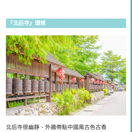
『北后寺』環境
北后寺很幽靜、外牆帶點中國風古色古香