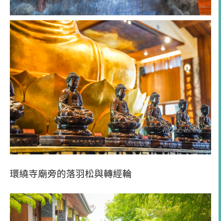
環繞寺廟旁的落羽松與轉經輪