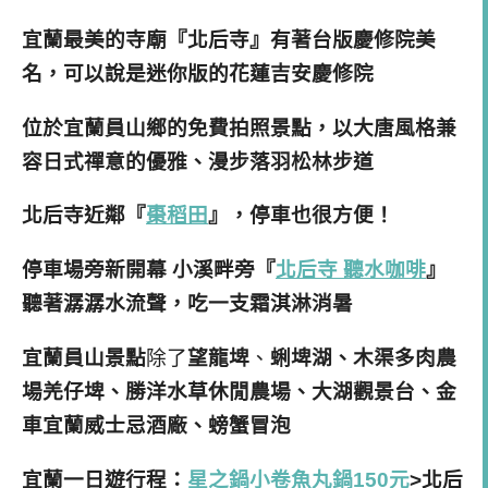
宜蘭最美的寺廟『北后寺』有著台版慶修院美
名，可以說是迷你版的花蓮吉安慶修院
位於宜蘭員山鄉的免費拍照景點，以大唐風格兼
容日式禪意的優雅、漫步落羽松林步道
北后寺近鄰『
棗稻田
』，停車也很方便！
停車場旁新開幕 小溪畔旁『
北后寺 聽水咖啡
』
聽著潺潺水流聲，吃一支霜淇淋消暑
宜蘭員山景點
除了
望龍埤
、
蜊埤湖、木渠多肉農
場羌仔埤、勝洋水草休閒農場、大湖觀景台、金
車宜蘭威士忌酒廠、螃蟹冒泡
宜蘭一日遊行程：
星之鍋小卷魚丸鍋150元
>北后