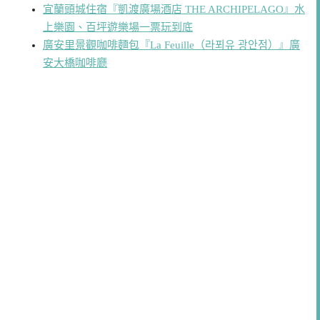
宜蘭頭城住宿『凱渡廣場酒店 THE ARCHIPELAGO』水
上樂園、百坪遊樂場一票玩到底
廣安里景觀咖啡麵包『La Feuille（라푀유 광안점）』廣
安大橋咖啡廳