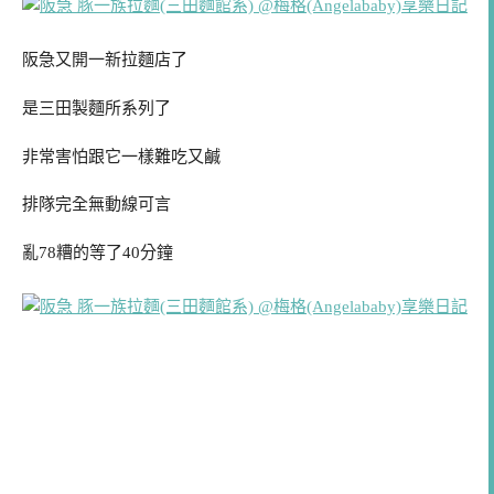
阪急又開一新拉麵店了
是三田製麵所系列了
非常害怕跟它一樣難吃又鹹
排隊完全無動線可言
亂78糟的等了40分鐘