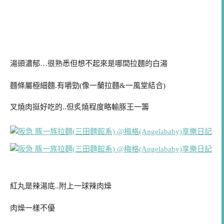
湯頭濃郁…很熟悉但想不起來是哪間拉麵的白湯
麵條屬極細麵.有嚼勁(像一蘭拉麵&一風堂結合)
叉燒肉挺好吃的..但炙燒程度略輸豚王一籌
紅丸是辣湯底..附上一球辣肉燥
肉燥一樣不優