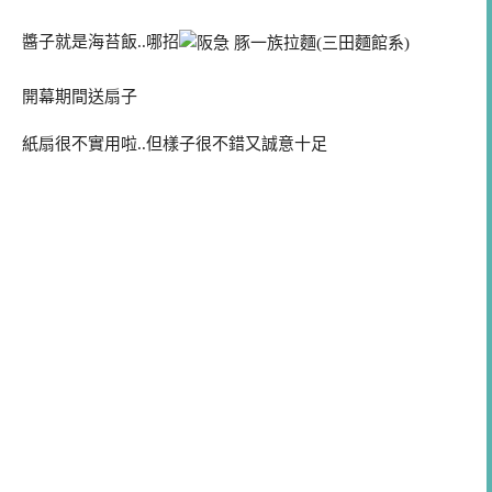
醬子就是海苔飯..哪招
開幕期間送扇子
紙扇很不實用啦..但樣子很不錯又誠意十足