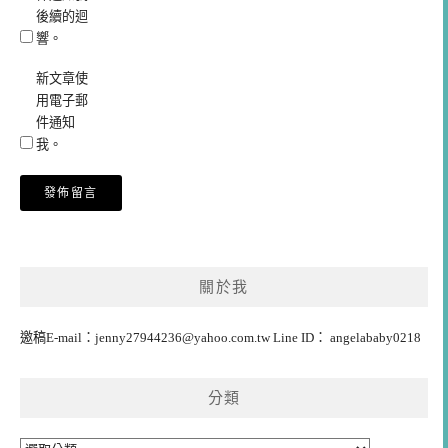
後續的迴
響。
新文章使
用電子郵
件通知
我。
關於我
邀稿E-mail：
jenny27944236@yahoo.com.tw
Line ID： angelababy0218
分類
分