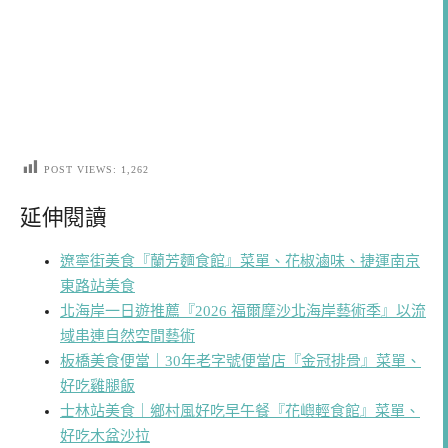
POST VIEWS:
1,262
延伸閱讀
遼寧街美食『蘭芳麵食館』菜單、花椒滷味、捷運南京
東路站美食
北海岸一日遊推薦『2026 福爾摩沙北海岸藝術季』以流
域串連自然空間藝術
板橋美食便當｜30年老字號便當店『金冠排骨』菜單、
好吃雞腿飯
士林站美食｜鄉村風好吃早午餐『花嶼輕食館』菜單、
好吃木盆沙拉