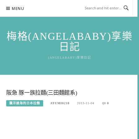
Skip
MENU
to
content
梅格(ANGELABABY)享樂
日記
(ANGELABABY)享樂日記
阪急 豚一族拉麵(三田麵館系)
飄洋過海的日本拉麵
AYUMI0218
2013-11-04
0