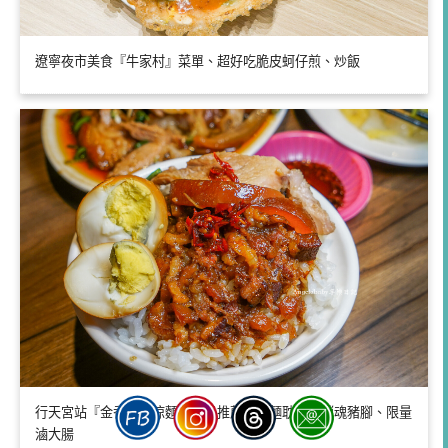
遼寧夜市美食『牛家村』菜單、超好吃脆皮蚵仔煎、炒飯
行天宮站『金香豬腳涼麵』鄉民推薦被涼麵耽誤的銷魂豬腳、限量
滷大腸