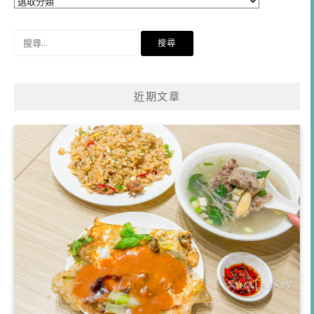
類
搜
尋
關
鍵
近期文章
字: